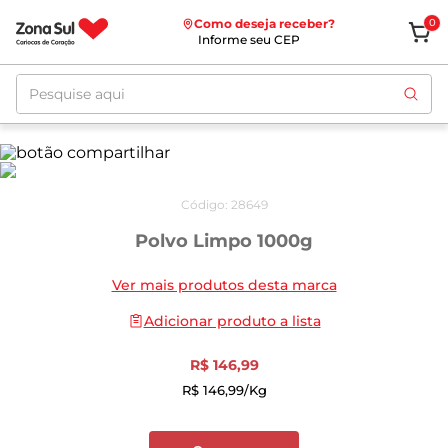
Como deseja receber?
0
Informe seu CEP
Pesquise aqui
Código
:
28649
Polvo Limpo 1000g
Ver mais produtos desta marca
Adicionar produto a lista
R$
146
,
99
R$
146
,
99
/kg