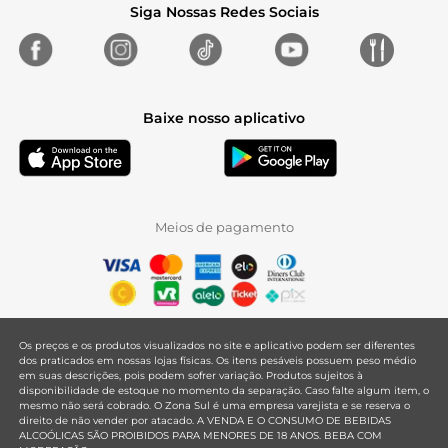
Siga Nossas Redes Sociais
Baixe nosso aplicativo
Meios de pagamento
Os preços e os produtos visualizados no site e aplicativo podem ser diferentes
dos praticados em nossas lojas físicas. Os itens pesáveis possuem peso médio
em suas descrições, pois podem sofrer variação. Produtos sujeitos à
disponibilidade de estoque no momento da separação. Caso falte algum item, o
mesmo não será cobrado. O Zona Sul é uma empresa varejista e se reserva o
direito de não vender por atacado. A VENDA E O CONSUMO DE BEBIDAS
ALCOÓLICAS SÃO PROIBIDOS PARA MENORES DE 18 ANOS. BEBA COM