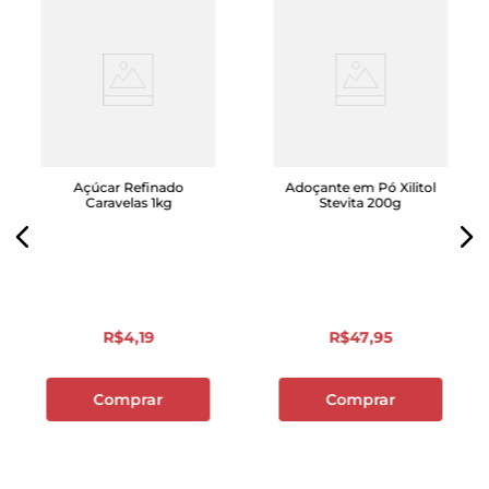
Açúcar Refinado
Adoçante em Pó Xilitol
Caravelas 1kg
Stevita 200g
R$
4
,
19
R$
47
,
95
Comprar
Comprar