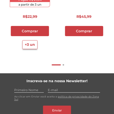
a partir de
3
un
R$
22
,
99
R$
45
,
99
Comprar
Comprar
+
3
un
Inscreva-se na nossa Newsletter!
Ao clicar em Enviar você aceita a
política de privacidade do Zona
Sul
Enviar