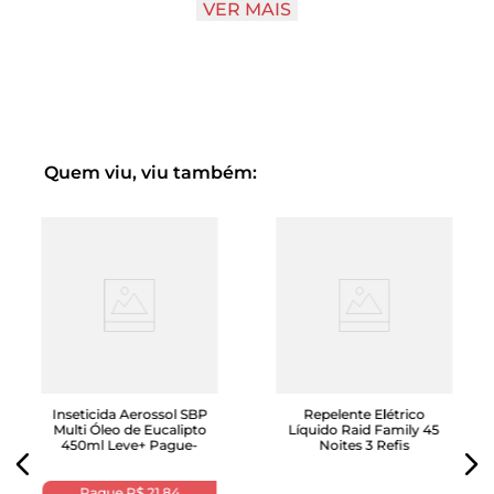
VER MAIS
(quando usado 8 horas por noite) sem precisar trocar o
refil, nem tocar no ativo repelente. O nível do líquido
pode ser facilmente observado: quando estiver no fim, é
hora de trocar o refil para mais 45 noites de
proteção.Benefícios:Ação em segundos e proteção
contínua45 noites quando usado 8 horas por noiteNão
deixa cheiroAnti mosquitos
Quem viu, viu também:
Inseticida Aerossol SBP
Repelente Elétrico
Multi Óleo de Eucalipto
Líquido Raid Family 45
450ml Leve+ Pague-
Noites 3 Refis
Pague
R$ 21,84