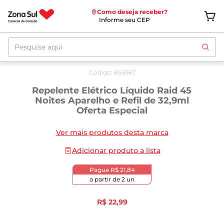
Como deseja receber?
Informe seu CEP
Pesquise aqui
Código
:
856967
Repelente Elétrico Líquido Raid 45
Noites Aparelho e Refil de 32,9ml
Oferta Especial
Ver mais produtos desta marca
Adicionar produto a lista
Pague
R$ 21,84
a partir de
2
un
R$
22
,
99