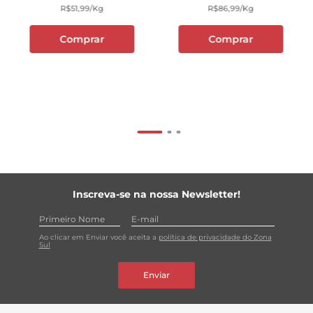
R$
51
,
99
/kg
R$
86
,
99
/kg
Comprar
Comprar
Inscreva-se na nossa Newsletter!
Ao clicar em Enviar você aceita a
política de privacidade do Zona
Sul
Enviar