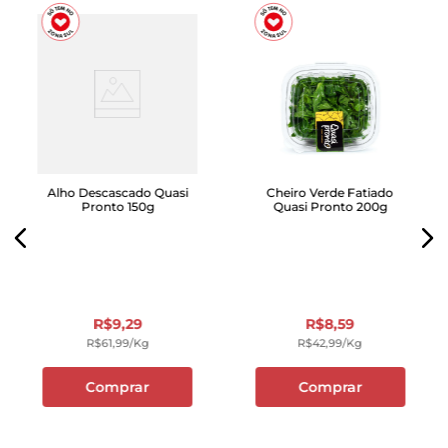
Alho Descascado Quasi
Cheiro Verde Fatiado
Pronto 150g
Quasi Pronto 200g
R$
9
,
29
R$
8
,
59
R$
61
,
99
/kg
R$
42
,
99
/kg
Comprar
Comprar