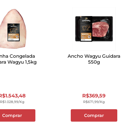
anha Congelada
Ancho Wagyu Guidara
ara Wagyu 1,5kg
550g
R$
1
.
543
,
48
R$
369
,
59
R$
1
.
028
,
99
/kg
R$
671
,
99
/kg
Comprar
Comprar