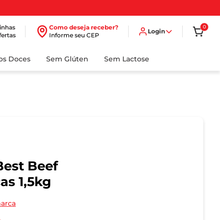
inhas
Como deseja receber?
0
Login
fertas
Informe seu CEP
dos Doces
Sem Glúten
Sem Lactose
Best Beef
as 1,5kg
marca