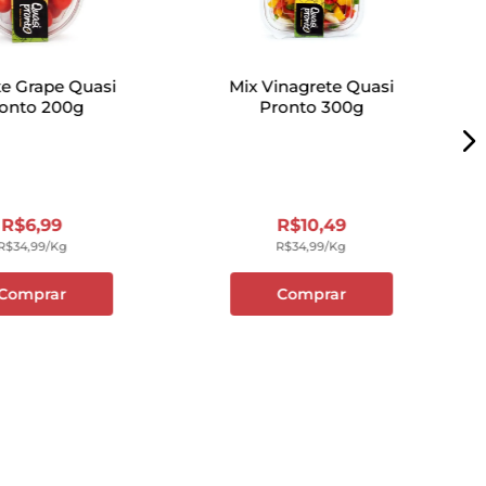
e Grape Quasi
Mix Vinagrete Quasi
onto 200g
Pronto 300g
R$
6
,
99
R$
10
,
49
R$
34
,
99
/kg
R$
34
,
99
/kg
Comprar
Comprar