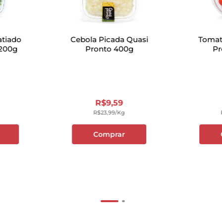
atiado
Cebola Picada Quasi
Tomat
 200g
Pronto 400g
Pr
R$
9
,
59
R$
23
,
99
/kg
Comprar