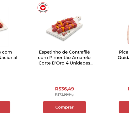
e com
Espetinho de Contrafilé
Pic
Nacional
com Pimentão Amarelo
Guid
Corte D'Oro 4 Unidades
500g
R$
36
,
49
R$
72
,
99
/kg
Comprar