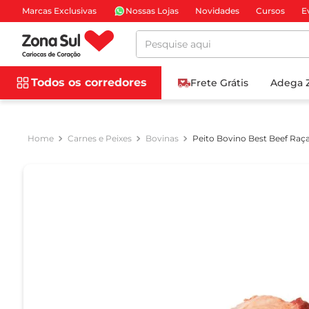
Marcas Exclusivas
Nossas Lojas
Novidades
Cursos
E
Pesquise aqui
Todos os corredores
Frete Grátis
Adega 
Carnes e Peixes
Bovinas
Peito Bovino Best Beef Raça