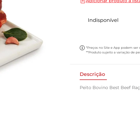
Adicionar produto a list
10
º
papel toalha
Indisponível
*Preços no Site e App podem ser di
**Produto sujeito a variação de p
Descrição
Peito Bovino Best Beef Raça