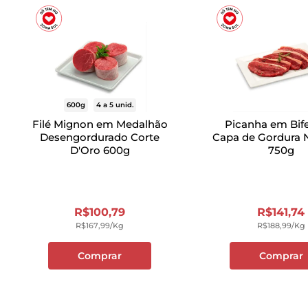
600g
4 a 5 unid.
Filé Mignon em Medalhão
Picanha em Bif
Desengordurado Corte
Capa de Gordura 
D'Oro 600g
750g
R$
100
,
79
R$
141
,
74
R$
167
,
99
/kg
R$
188
,
99
/kg
Comprar
Comprar