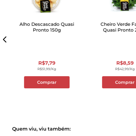
Alho Descascado Quasi
Cheiro Verde F
Pronto 150g
Quasi Pronto
R$
7
,
79
R$
8
,
59
R$
51
,
99
/kg
R$
42
,
99
/kg
Comprar
Comprar
Quem viu, viu também: