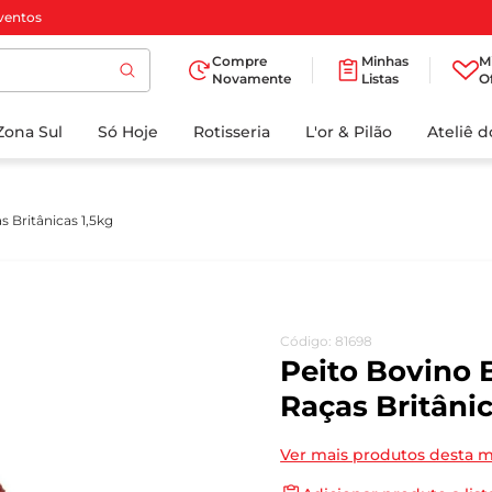
ventos
Compre
Minhas
M
Novamente
Listas
O
TERMOS MAIS
Zona Sul
Só Hoje
BUSCADOS
Rotisseria
L'or & Pilão
Ateliê 
1
º
cafe
2
º
papel higienico
s Britânicas 1,5kg
3
º
manteiga
4
º
iogurte
5
º
detergente
Código
:
81698
6
º
azeite
Peito Bovino 
7
º
leite
Raças Britânic
8
º
biscoito
Ver mais produtos desta 
9
º
chocolate