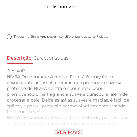
Indisponível
*Preços no Site e App podem ser diferentes das Lojas Físicas.
Descrição
Características
O que é?
NIVEA Desodorante Aerossol Pearl & Beauty é um
desodorante aerossol feminino que promove máxima
proteção de NIVEA contra o suor e mau odor,
promovendo uma fragrância suave e duradoura, além de
proteger a pele. Deixa as axilas suaves e macias, é fácil de
aplicar, e possui proteção dermatologicamente testada.
Para que serve?
NIVEA Desodorante Aerossol Pearl & Beauty proporciona
a melhor proteção para axilas suaves e macias. Sua
fórmula com extrato de pérolas e óleo de abacate
VER MAIS
proporciona um cuidado completo para sua pele, com