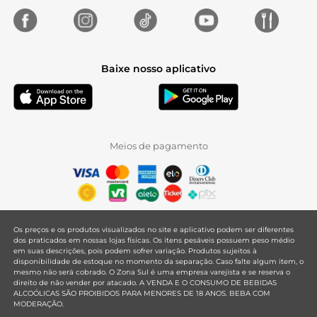
Baixe nosso aplicativo
Meios de pagamento
Os preços e os produtos visualizados no site e aplicativo podem ser diferentes
dos praticados em nossas lojas físicas. Os itens pesáveis possuem peso médio
em suas descrições, pois podem sofrer variação. Produtos sujeitos à
disponibilidade de estoque no momento da separação. Caso falte algum item, o
mesmo não será cobrado. O Zona Sul é uma empresa varejista e se reserva o
direito de não vender por atacado. A VENDA E O CONSUMO DE BEBIDAS
ALCOÓLICAS SÃO PROIBIDOS PARA MENORES DE 18 ANOS. BEBA COM
MODERAÇÃO.