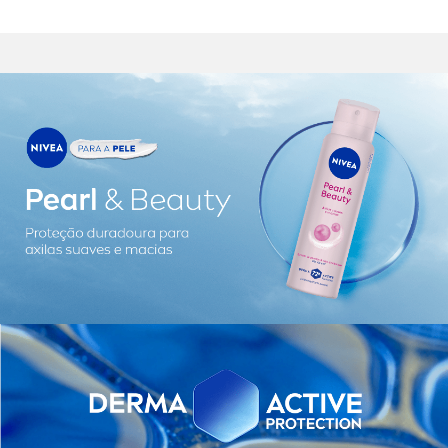
proteção prolongada de 72 horas e fragrância floral
duradoura.
Benefícios e diferenciais:
- Proteção de 72 horas
- A melhor proteção contra suor e mau odor
- Fragrância duradoura
- Fácil de aplicar
- Dermatologicamente testado
- Cuidado completo
- 0% de álcool etílico
- Extrato de Pérolas
- Com Óleo de Abacate
- Pele suave e macia