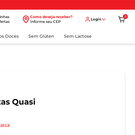
inhas
Como deseja receber?
0
Login
fertas
Informe seu CEP
dos Doces
Sem Glúten
Sem Lactose
tas Quasi
marca