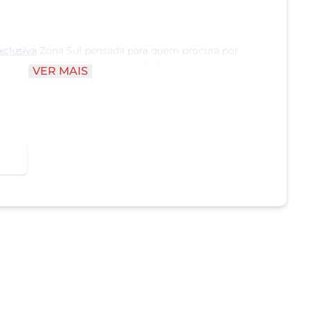
xclusiva
Zona Sul pensada para quem procura por
tação saudável. São
legumes
,
frutas
e
verduras
VER MAIS
nto para consumo imediato quanto para cozinhar,
a moeda dos novos hábitos alimentares.
 casca e picados, evitam o desperdício e diminuem
as mantendo o fechado e sob refrigeração; após
o todo o produto.
inha exclusiva Quasi Pronto