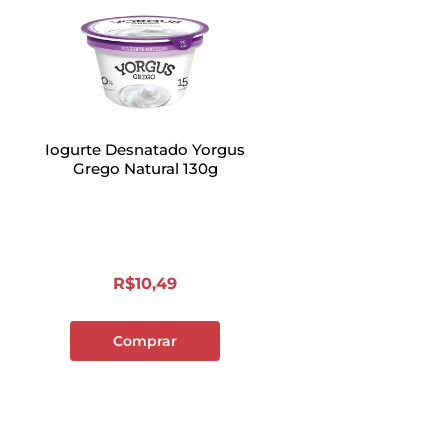
Iogurte Desnatado Yorgus
Grego Natural 130g
R$
10
,
49
Comprar