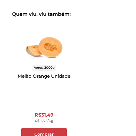
Quem viu, viu também:
Aprox. 2000g
Melão Orange Unidade
R$
31
,
49
R$
15
,
75
/kg
Comprar