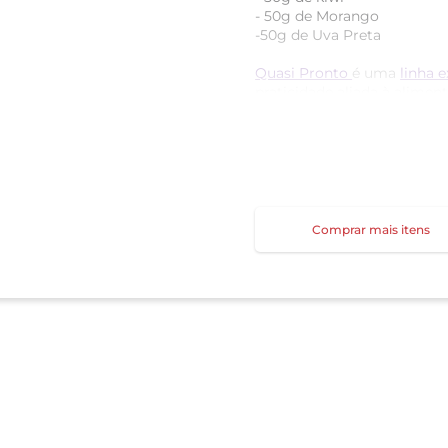
- 50g de Morango
-50g de Uva Preta
Quasi Pronto
é uma
linha e
praticidade aliada à alimen
higienizados e prontos, ta
abrangendo os dois lados d
Produtos selecionados, sem
os gastos. Validade de 5 di
aberto deverá ser consumid
Comprar mais itens
Conheça mais sobre nossa l