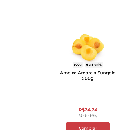
500g
6 a 8 unid.
Ameixa Amarela Sungold
500g
R$
24
,
24
R$
48
,
49
/kg
Comprar