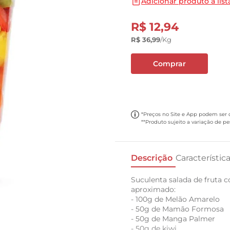
Adicionar produto a list
10
º
papel toalha
R$
12
,
94
R$
36
,
99
/kg
Comprar
*Preços no Site e App podem ser di
**Produto sujeito a variação de p
Descrição
Característic
Suculenta salada de fruta 
aproximado:
- 100g de Melão Amarelo
- 50g de Mamão Formosa
- 50g de Manga Palmer
- 50g de kiwi