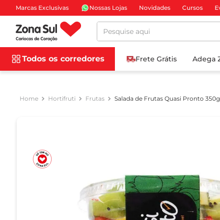
Marcas Exclusivas
Nossas Lojas
Novidades
Cursos
E
Pesquise aqui
Todos os corredores
Frete Grátis
Adega 
Hortifruti
Frutas
Salada de Frutas Quasi Pronto 350g