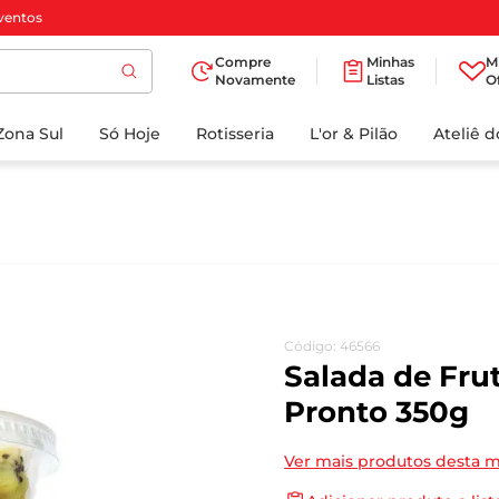
ventos
Compre
Minhas
M
Novamente
Listas
O
TERMOS MAIS
Zona Sul
Só Hoje
BUSCADOS
Rotisseria
L'or & Pilão
Ateliê 
1
º
cafe
2
º
papel higienico
3
º
manteiga
4
º
iogurte
5
º
detergente
Código
:
46566
6
º
azeite
Salada de Fru
7
º
leite
Pronto 350g
8
º
biscoito
Ver mais produtos desta 
9
º
chocolate