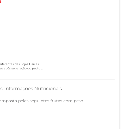
a
ferentes das Lojas Físicas.
eso após separação do pedido.
as
Informações Nutricionais
composta pelas seguintes frutas com peso