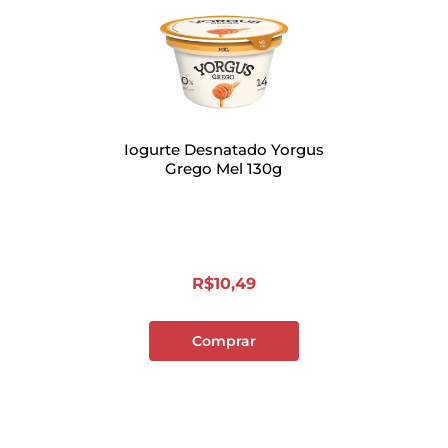
Iogurte Desnatado Yorgus
Grego Mel 130g
R$
10
,
49
Comprar