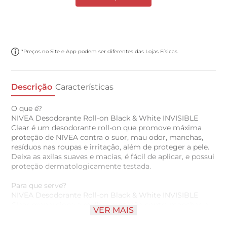
*Preços no Site e App podem ser diferentes das Lojas Físicas.
Descrição
Características
O que é?
NIVEA Desodorante Roll-on Black & White INVISIBLE
Clear é um desodorante roll-on que promove máxima
proteção de NIVEA contra o suor, mau odor, manchas,
resíduos nas roupas e irritação, além de proteger a pele.
Deixa as axilas suaves e macias, é fácil de aplicar, e possui
proteção dermatologicamente testada.
Para que serve?
NIVEA Desodorante Roll-on Black & White INVISIBLE
Clear proporciona a melhor proteção contra manchas e
VER MAIS
suor. Sua fórmula é 5x anti odor, suor, manchas, resíduos
nas roupas e irritação na pele, com proteção prolongada