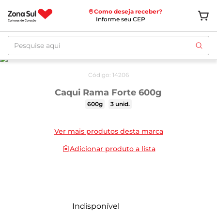
Como deseja receber?
Informe seu CEP
Pesquise aqui
Código
:
14206
Caqui Rama Forte 600g
600g
3 unid.
Ver mais produtos desta marca
Adicionar produto a lista
Indisponível