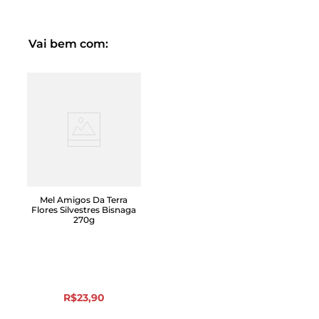
de açúcar e frutose é recomendável ser consumido
moderadamente, em especial por diabéticos. Na
geladeira, o caqui maduro dura no máximo cinco dias.
Quanto mais cedo o seu consumo, melhor."
Vai bem com:
Mel Amigos Da Terra
Flores Silvestres Bisnaga
270g
R$
23
,
90