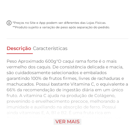
*Preços no Site e App podem ser diferentes das Lojas Físicas.
**Produto sujeito a variação de peso após separação do pedido.
Descrição
Características
Peso Aproximado 600g"O caqui rama forte é o mais
vermelho dos caquis. De consistência delicada e macia,
são cuidadosamente selecionados e embalados
garantindo 100% de frutos firmes, livres de rachaduras e
machucados. Possui bastante Vitamina C, o equivalente a
66% da recomendação de ingestão diária em um único
fruto. A vitamina C ajuda na produção de Colágeno,
prevenindo o envelhecimento precoce, melhorando a
imunidade e auxiliando na absorção de ferro. Possui
ainda vitaminas E, A, B1 e B2. É uma fruta rica em
Proteínas, Cálcio, Ferro e Licopeno. É rico também em
VER MAIS
betacaroteno, que atua como antioxidante e combate a
formação de radicais livres. Devido à alta concentração