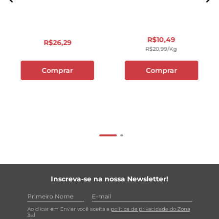
R$
10
,
49
R$
26
,
29
R$
20
,
99
/kg
Comprar
Comprar
Inscreva-se na nossa Newsletter!
Ao clicar em Enviar você aceita a
política de privacidade do Zona
Sul