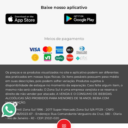
Baixe nosso aplicativo
Meios de pagamento
Os preços e os produtos visualizados no site e aplicativo podem ser diferentes
dos praticados em nossas lojas físicas. Os itens pesáveis possuem peso médio
em suas descrições, pois podem sofrer variação. Produtos sujeitos à
disponibilidade de estoque no momento da separação. Caso falte algum item, o
mesmo não será cobrado. O Zona Sul é uma empresa varejista e se reserva o
direito de não vender por atacado. A VENDA E O CONSUMO DE BEBIDAS
ALCOÓLICAS SÃO PROIBIDOS PARA MENORES DE 18 ANOS. BEBA COM
MODERAÇÃO.
Copyright© Zona Sul 1996 - 2017 Super Mercado Zona Sul S/A F1129 - CNPJ:
33.381.286/0023-67 - Endereço: Rua Comandante Vergueiro da Cruz, 380 - Olaria
- Rio de Janeiro - RJ - CEP: 21021-020
Mantido por