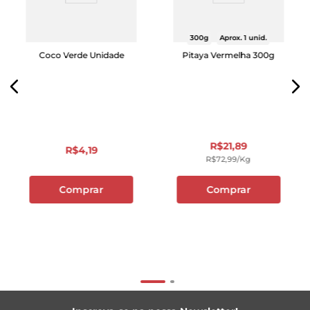
300g
Aprox. 1 unid.
Coco Verde Unidade
Pitaya Vermelha 300g
R$
21
,
89
R$
4
,
19
R$
72
,
99
/kg
Comprar
Comprar