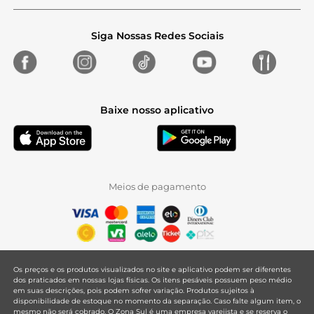
Siga Nossas Redes Sociais
Baixe nosso aplicativo
Meios de pagamento
Os preços e os produtos visualizados no site e aplicativo podem ser diferentes
dos praticados em nossas lojas físicas. Os itens pesáveis possuem peso médio
em suas descrições, pois podem sofrer variação. Produtos sujeitos à
disponibilidade de estoque no momento da separação. Caso falte algum item, o
mesmo não será cobrado. O Zona Sul é uma empresa varejista e se reserva o