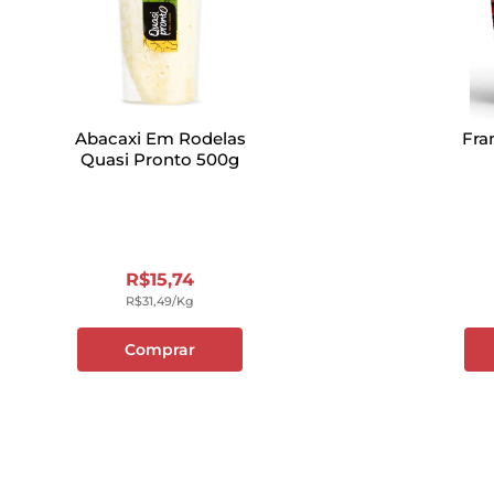
Abacaxi Em Rodelas
Fra
Quasi Pronto 500g
R$
15
,
74
R$
31
,
49
/kg
Comprar