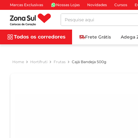
Marcas Exclusivas
Nossas Lojas
Novidades
Cursos
E
Pesquise aqui
Todos os corredores
Frete Grátis
Adega 
Hortifruti
Frutas
Cajá Bandeja 500g