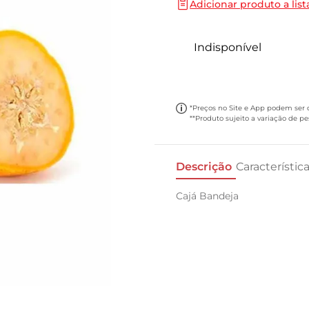
Adicionar produto a list
10
º
papel toalha
Indisponível
*Preços no Site e App podem ser di
**Produto sujeito a variação de p
Descrição
Característic
Cajá Bandeja