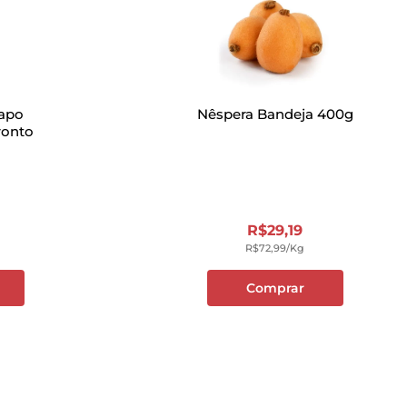
Sapo
Nêspera Bandeja 400g
ronto
R$
29
,
19
R$
72
,
99
/kg
Comprar