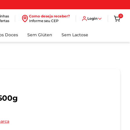
inhas
Como deseja receber?
0
Login
fertas
Informe seu CEP
dos Doces
Sem Glúten
Sem Lactose
 500g
marca