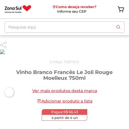
Como deseja receber?
Informe seu CEP
Pesquise aqui
Código
:
5487242
Vinho Branco Francês Le Joli Rouge
Moelleux 750ml
Ver mais produtos desta marca
Adicionar produto a lista
Pague
R$ 66,43
a partir de
4
un