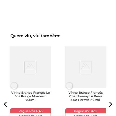
Quem viu, viu também:
Vinho Branco Francês Le
Vinho Branco Francês
Joli Rouge Moelleux
Chardonnay Le Beau
750ml
Sud Garrafa 750ml
Pague
R$ 66,43
Pague
R$ 94,91
a partir de
4
un
a partir de
4
un