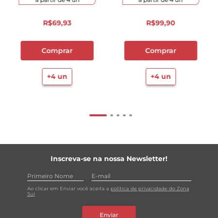
R$
69
,
93
R$
99
,
90
Comprar
Comprar
+
4
un
+
4
un
Inscreva-se na nossa Newsletter!
Ao clicar em Enviar você aceita a
política de privacidade do Zona
Sul
Enviar