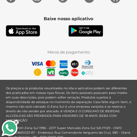
Baixe nosso aplicativo
Meios de pagamento
Os preços e os produtos visualizados no site e aplicativo podem ser diferentes
dos praticados em nossas lojas físicas. Os itens pesáveis possuem peso médio
em suas descrições, pois podem sofrer variação. Produtos sujeitos à
disponibilidade de estoque no momento da separação. Caso falte algum item, o
mesmo não será cobrado. O Zona Sul é uma empresa varejista e se reserva o
direito de não vender por atacado. A VENDA E O CONSUMO DE BEBIDAS
ALCOÓLICAS SÃO PROIBIDOS PARA MENORES DE 18 ANOS. BEBA COM
MODERAÇÃO.
Copyright© Zona Sul 1996 - 2017 Super Mercado Zona Sul S/A F1129 - CNPJ:
33.381.286/0023-67 - Endereço: Rua Comandante Vergueiro da Cruz, 380 - Olaria