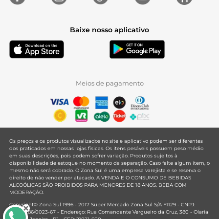
Baixe nosso aplicativo
Meios de pagamento
Os preços e os produtos visualizados no site e aplicativo podem ser diferentes
dos praticados em nossas lojas físicas. Os itens pesáveis possuem peso médio
em suas descrições, pois podem sofrer variação. Produtos sujeitos à
disponibilidade de estoque no momento da separação. Caso falte algum item, o
mesmo não será cobrado. O Zona Sul é uma empresa varejista e se reserva o
direito de não vender por atacado. A VENDA E O CONSUMO DE BEBIDAS
ALCOÓLICAS SÃO PROIBIDOS PARA MENORES DE 18 ANOS. BEBA COM
MODERAÇÃO.
Copyright© Zona Sul 1996 - 2017 Super Mercado Zona Sul S/A F1129 - CNPJ:
33.381.286/0023-67 - Endereço: Rua Comandante Vergueiro da Cruz, 380 - Olaria