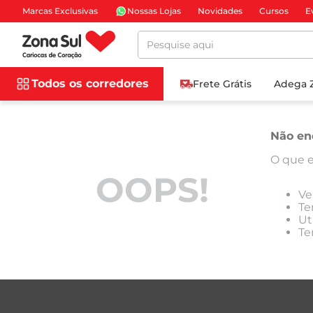
Marcas Exclusivas
Nossas Lojas
Novidades
Cursos
E
Pesquise aqui
Todos os corredores
Frete Grátis
Adega 
Não en
O que e
OOPS!
Ve
Te
Ut
Te