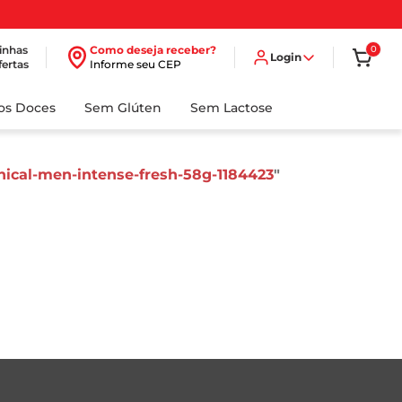
inhas
Como deseja receber?
0
Login
fertas
Informe seu CEP
dos Doces
Sem Glúten
Sem Lactose
nical-men-intense-fresh-58g-1184423
"