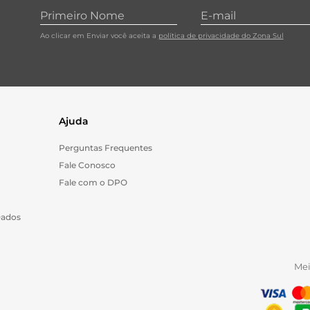
10
º
cebola
Ao clicar em Enviar você aceita a
política de privacidade do Zona Sul
Ajuda
Perguntas Frequentes
Fale Conosco
Fale com o DPO
Dados
Me