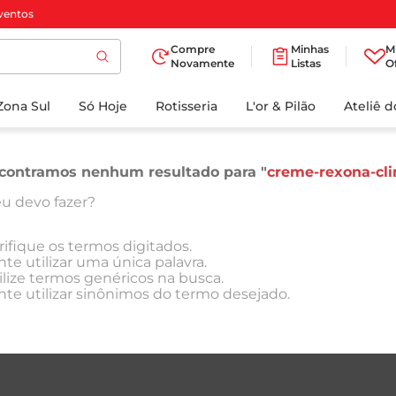
ventos
Compre
Minhas
M
Novamente
Listas
O
TERMOS MAIS
Zona Sul
Só Hoje
BUSCADOS
Rotisseria
L'or & Pilão
Ateliê 
1
º
cafe
2
º
papel higienico
contramos nenhum resultado para "
creme-rexona-cli
3
º
iogurte
u devo fazer?
4
º
manteiga
rifique os termos digitados.
5
º
azeite
nte utilizar uma única palavra.
ilize termos genéricos na busca.
6
º
biscoito
nte utilizar sinônimos do termo desejado.
7
º
detergente
8
º
leite
9
º
chocolate