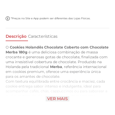
*Preços no Site e App podem ser diferentes das Lojas Físicas.
Descrição
Características
O
Cookies Holandês Chocolate Coberto com Chocolate
Merba 180g
é uma deliciosa combinação de massa
crocante e generosas gotas de chocolate, finalizada com
uma irresistível cobertura de chocolate. Produzido na
Holanda pela tradicional
Merba
, referência internacional
em cookies premium, oferece uma experiência única
para os amantes de chocolate.
Com textura equilibrada entre crocância e maciez, cada
cookie entrega sabor intenso e indulgente, ideal para
acompanhar cafés, chás, cappuccinos ou para saborear a
qualquer hora do dia. Sua receita cuidadosamente
VER MAIS
elaborada proporciona uma experiência gourmet que
conquista desde a primeira mordida.