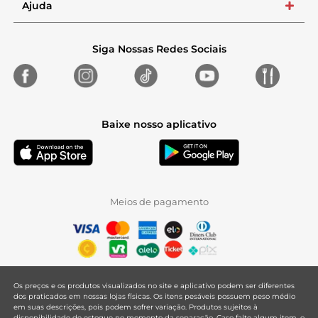
Ajuda
+
Siga Nossas Redes Sociais
Baixe nosso aplicativo
Meios de pagamento
Os preços e os produtos visualizados no site e aplicativo podem ser diferentes
dos praticados em nossas lojas físicas. Os itens pesáveis possuem peso médio
em suas descrições, pois podem sofrer variação. Produtos sujeitos à
disponibilidade de estoque no momento da separação. Caso falte algum item, o