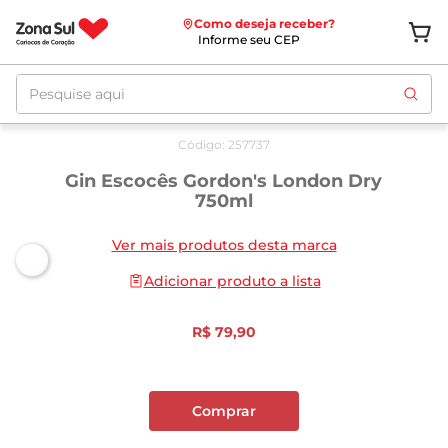
Como deseja receber?
Informe seu CEP
Pesquise aqui
Código
:
257737
Gin Escocês Gordon's London Dry
750ml
Ver mais produtos desta marca
Adicionar produto a lista
R$
79
,
90
Comprar