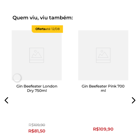
Quem viu, viu também:
Oferta
até
12/08
Gin Beefeater London
Gin Beefeater Pink 700
Dry 750ml
ml
R$
109
,
90
R$
109
,
90
R$
81
,
50