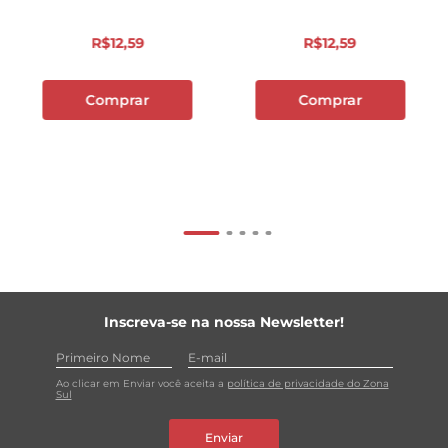
R$
12
,
59
R$
12
,
59
Comprar
Comprar
Inscreva-se na nossa Newsletter!
Ao clicar em Enviar você aceita a
política de privacidade do Zona
Sul
Enviar