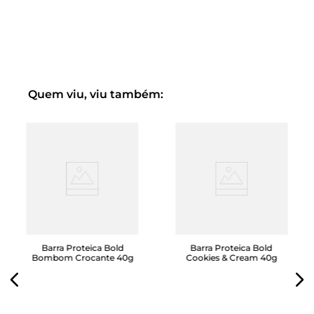
Fonte de fibras, que auxiliam na saciedade
Sabor irresistível de pistache, equilibrando nutrição
e prazer
Ideal para o pré ou pós-treino, no lanche da tarde ou para
aquele momento em que você precisa de uma dose extra
de energia com muito mais sabor.
Quem viu, viu também:
Experimente a combinação perfeita de
performance e
indulgência
com a Barra Proteica Bold Pistache 40g!
Barra Proteica Bold
Barra Proteica Bold
Bombom Crocante 40g
Cookies & Cream 40g