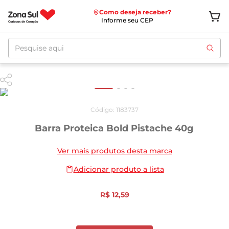
Como deseja receber?
Informe seu CEP
Pesquise aqui
Código
:
1183737
Barra Proteica Bold Pistache 40g
Ver mais produtos desta marca
Adicionar produto a lista
R$
12
,
59