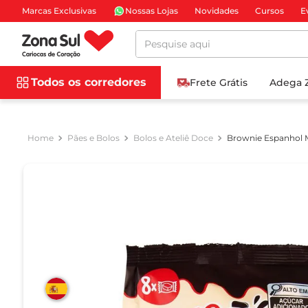
Marcas Exclusivas
Nossas Lojas
Novidades
Cursos
E
Pesquise aqui
Todos os corredores
Frete Grátis
Adega 
Pães e Bolos
Bolos e Ateliê Doce
Brownie Espanhol 