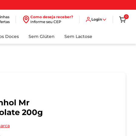
inhas
Como deseja receber?
0
Login
fertas
Informe seu CEP
dos Doces
Sem Glúten
Sem Lactose
nhol Mr
olate 200g
marca