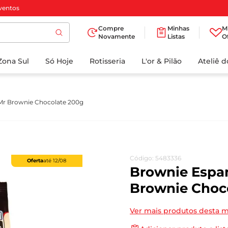
ventos
Compre
Minhas
M
Novamente
Listas
O
TERMOS MAIS
Zona Sul
Só Hoje
BUSCADOS
Rotisseria
L'or & Pilão
Ateliê 
1
º
cafe
2
º
iogurte
Mr Brownie Chocolate 200g
3
º
papel higienico
4
º
manteiga
5
º
azeite
Código
:
5483336
Oferta
até
12/08
6
º
detergente
Brownie Espa
7
º
leite
Brownie Choc
8
º
biscoito
Ver mais produtos desta 
9
º
chocolate