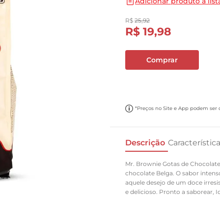
Adicionar produto a list
10
º
carne moida
R$
25
,
92
R$
19
,
98
Comprar
*Preços no Site e App podem ser di
Descrição
Característic
Mr. Brownie Gotas de Chocolate
chocolate Belga. O sabor intenso
aquele desejo de um doce irres
e delicioso. Pronto a saborear,