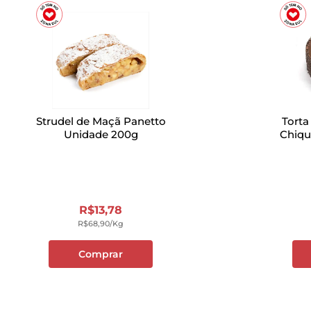
Strudel de Maçã Panetto
Torta
Unidade 200g
Chiqu
R$
13
,
78
R$
68
,
90
/kg
Comprar