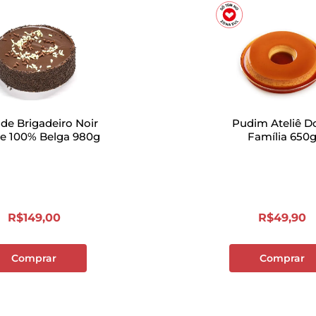
 de Brigadeiro Noir
Pudim Ateliê D
e 100% Belga 980g
Família 650
R$
149
,
00
R$
49
,
90
Comprar
Comprar