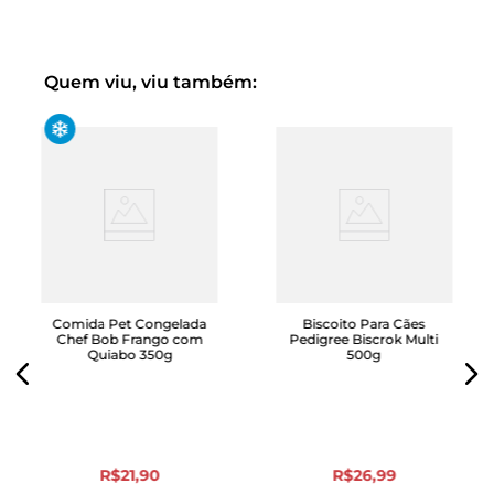
Nossas receitas são elaboradas por veterinários
nutrólogos, garantindo uma alimentação balanceada,
com qualidade e frescor.
Quem viu, viu também:
Modo de conservação:
Após aberto, manter a embalagem bem lacrada, por até
7 dias.
Destinado exclusivamente à alimentação de animais de
companhia com finalidade de agrado, prêmio ou
recompensa.
Comida Pet Congelada
Biscoito Para Cães
Chef Bob Frango com
Pedigree Biscrok Multi
Quiabo 350g
500g
R$
21
,
90
R$
26
,
99