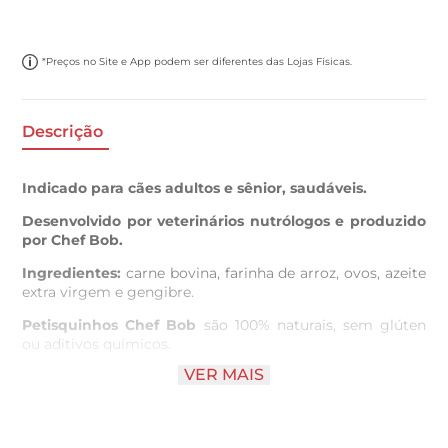
*Preços no Site e App podem ser diferentes das Lojas Físicas.
Descrição
Indicado para cães adultos e sênior, saudáveis.
Desenvolvido por veterinários nutrólogos e produzido
por Chef Bob.
Ingredientes:
carne bovina, farinha de arroz, ovos, azeite
extra virgem e gengibre.
Petisquinhos Chef Bob
são 100% naturais, sem glúten
ou aditivos químicos.
VER MAIS
Que tal garantir o petisco do seu doguinho com
recorrência? Você pode escolher a frequência de
assinatura que melhor se adeque à sua rotina:
semanal,
quinzenal
ou
mensal
.*