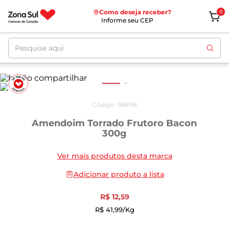
Como deseja receber?
0
Informe seu CEP
Pesquise aqui
Código
:
58858
Amendoim Torrado Frutoro Bacon
300g
Ver mais produtos desta marca
Adicionar produto a lista
R$
12
,
59
R$
41
,
99
/kg