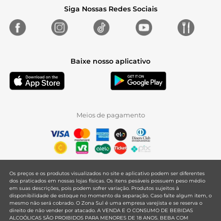
Siga Nossas Redes Sociais
Baixe nosso aplicativo
Meios de pagamento
Os preços e os produtos visualizados no site e aplicativo podem ser diferentes
dos praticados em nossas lojas físicas. Os itens pesáveis possuem peso médio
em suas descrições, pois podem sofrer variação. Produtos sujeitos à
disponibilidade de estoque no momento da separação. Caso falte algum item, o
mesmo não será cobrado. O Zona Sul é uma empresa varejista e se reserva o
direito de não vender por atacado. A VENDA E O CONSUMO DE BEBIDAS
ALCOÓLICAS SÃO PROIBIDOS PARA MENORES DE 18 ANOS. BEBA COM