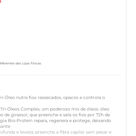
a
ferentes das Lojas Físicas.
i-Óleo nutre fios ressecados, opacos e controla o
Tri-Óleos Complex, um poderoso mix de óleos: óleo
o de girassol, que preenche e sela os fios por 72h de
logia Bio-Protein repara, regenera e protege, deixando
hante
funda e leveza; preenche a fibra capilar sem pesar e