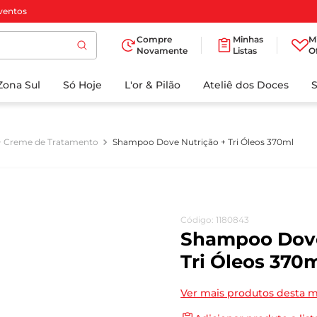
ventos
Compre
Minhas
M
Novamente
Listas
O
TERMOS MAIS
Zona Sul
Só Hoje
BUSCADOS
L'or & Pilão
Ateliê dos Doces
1
º
cafe
2
º
papel higienico
+ Creme de Tratamento
Shampoo Dove Nutrição + Tri Óleos 370ml
3
º
iogurte
4
º
manteiga
5
º
detergente
Código
:
1180843
6
º
azeite
Shampoo Dove
7
º
biscoito
Tri Óleos 370
8
º
leite
Ver mais produtos desta 
9
º
chocolate