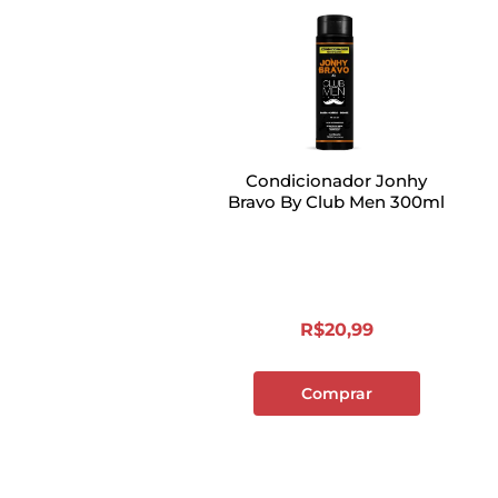
rientação médica.
Condicionador Jonhy
Bravo By Club Men 300ml
R$
20
,
99
Comprar