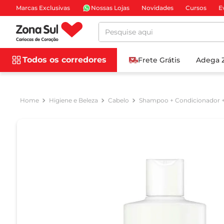
Marcas Exclusivas
Nossas Lojas
Novidades
Cursos
E
Pesquise aqui
Todos os corredores
Frete Grátis
Adega 
Higiene e Beleza
Cabelo
Shampoo + Condicionador 