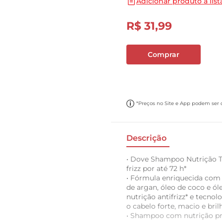
Adicionar produto a list
10
º
cebola
R$
31
,
99
Comprar
*Preços no Site e App podem ser di
Descrição
• Dove Shampoo Nutrição Tr
frizz por até 72 h*
• Fórmula enriquecida com 
de argan, óleo de coco e óle
nutrição antifrizz* e tecno
o cabelo forte, macio e bril
• Shampoo com nutrição pro