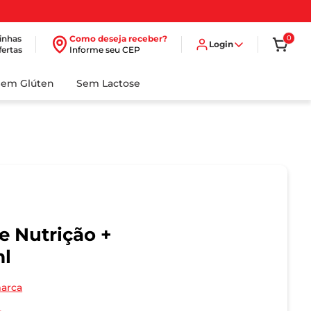
inhas
Como deseja receber?
0
Login
fertas
Informe seu CEP
Sem Glúten
Sem Lactose
 Nutrição +
ml
marca