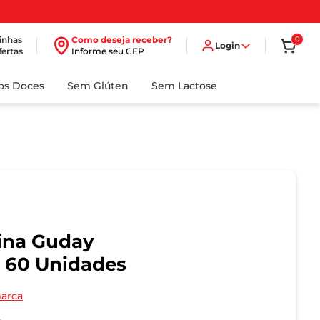
inhas
Como deseja receber?
0
Login
fertas
Informe seu CEP
dos Doces
Sem Glúten
Sem Lactose
ina Guday
 60 Unidades
marca