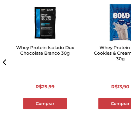
Whey Protein Isolado Dux
Whey Protein
Chocolate Branco 30g
Cookies & Crea
30g
R$
25
,
99
R$
13
,
90
Comprar
Comprar