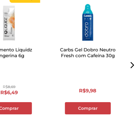
de e sabor em cada mordida, tornando sua
 mais agradável.
mento Liquidz
Carbs Gel Dobro Neutro
ngerina 6g
Fresh com Cafeína 30g
R$
8
,
69
R$
9
,
98
R$
6
,
49
Comprar
Comprar