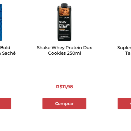
suplementos.
GUMMIES GOSTOSAS
Uma combinação de saú
experiência diária muito
 Bold
Shake Whey Protein Dux
Suple
m Sachê
Cookies 250ml
Ta
R$
11
,
98
Comprar