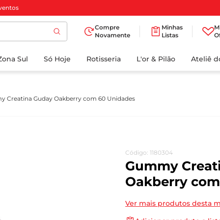
ventos
Compre
Minhas
M
Novamente
Listas
O
TERMOS MAIS
Zona Sul
Só Hoje
BUSCADOS
Rotisseria
L'or & Pilão
Ateliê 
1
º
cafe
2
º
iogurte
 Creatina Guday Oakberry com 60 Unidades
3
º
papel higienico
4
º
manteiga
5
º
azeite
Código
:
1180304
6
º
detergente
Gummy Creat
7
º
leite
Oakberry com
8
º
biscoito
Ver mais produtos desta 
9
º
chocolate