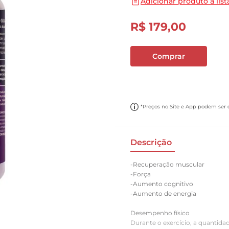
Adicionar produto a list
10
º
carne moida
R$
179
,
00
Comprar
*Preços no Site e App podem ser di
Descrição
-Recuperação muscular
-Força
-Aumento cognitivo
-Aumento de energia
Desempenho físico
Durante o exercício, a quantid