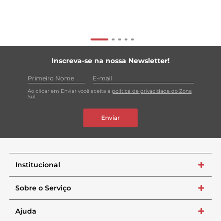
Inscreva-se na nossa Newsletter!
Ao clicar em Enviar você aceita a
política de privacidade do Zona
Sul
Enviar
Institucional
+
Sobre o Serviço
+
Ajuda
+