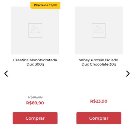
Oferta
até
12/08
Creatina Monohidratada
Whey Protein Isolado
Dux 300g
Dux Chocolate 30g
R$
116
,
90
R$
23
,
90
R$
89
,
90
Comprar
Comprar