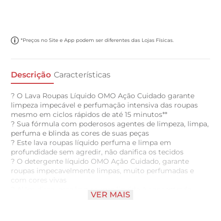
*Preços no Site e App podem ser diferentes das Lojas Físicas.
Descrição
Características
? O Lava Roupas Líquido OMO Ação Cuidado garante
limpeza impecável e perfumação intensiva das roupas
mesmo em ciclos rápidos de até 15 minutos**
? Sua fórmula com poderosos agentes de limpeza, limpa,
perfuma e blinda as cores de suas peças
? Este lava roupas líquido perfuma e limpa em
profundidade sem agredir, não danifica os tecidos
? O detergente líquido OMO Ação Cuidado, garante
roupas impecavelmente limpas, muito perfumadas e
com cores vivas
? Além disso, esse lava roupas líquido é concentrado,
VER MAIS
menos de uma tampa basta para um ciclo rápido*
? A linha de Lava Roupas Líquido OMO Ciclo Rápido foi
feita para limpar e perfumar no ciclo rápido