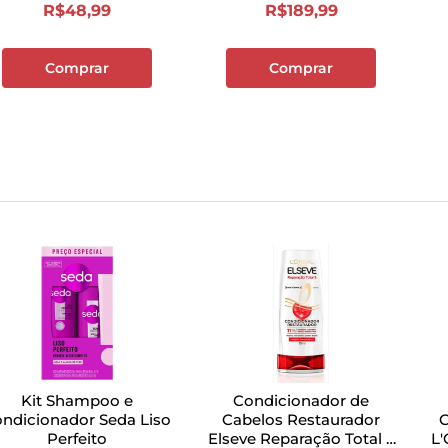
R$
48
,
99
R$
189
,
99
Comprar
Comprar
Kit Shampoo e
Condicionador de
ndicionador Seda Liso
Cabelos Restaurador
C
Perfeito
Elseve Reparação Total 5
L'