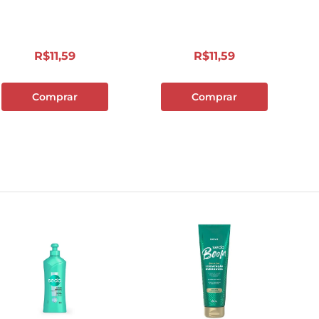
10
º
cebola
R$
11
,
59
R$
11
,
59
Comprar
Comprar