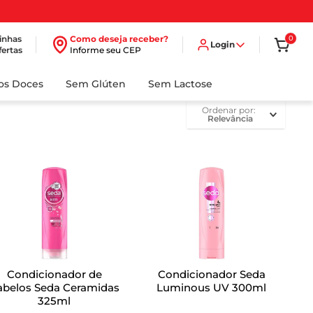
inhas
Como deseja receber?
0
Login
fertas
Informe seu CEP
dos Doces
Sem Glúten
Sem Lactose
ordenar por
Relevância
Condicionador de
Condicionador Seda
abelos Seda Ceramidas
Luminous UV 300ml
325ml