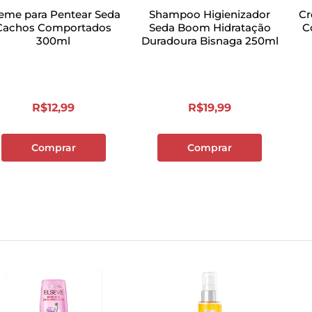
eme para Pentear Seda
Shampoo Higienizador
Cr
Cachos Comportados
Seda Boom Hidratação
C
300ml
Duradoura Bisnaga 250ml
R$
12
,
99
R$
19
,
99
Comprar
Comprar