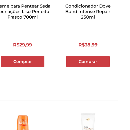
eme para Pentear Seda
Condicionador Dove
ocriações Liso Perfeito
Bond Intense Repair
Frasco 700ml
250ml
R$
29
,
99
R$
38
,
99
Comprar
Comprar