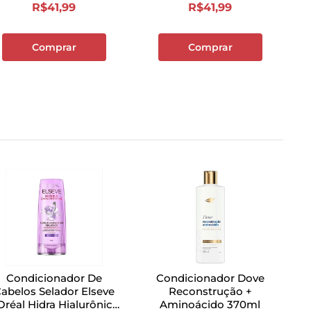
R$
41
,
99
R$
41
,
99
Comprar
Comprar
Condicionador De
Condicionador Dove
abelos Selador Elseve
Reconstrução +
Oréal Hidra Hialurônico
Aminoácido 370ml