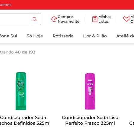
ventos
Compre
Minhas
M
Novamente
Listas
O
TERMOS MAIS
Zona Sul
Só Hoje
BUSCADOS
Rotisseria
L'or & Pilão
Ateliê 
1
º
cafe
trando
48 de 193
2
º
papel higienico
3
º
iogurte
4
º
manteiga
5
º
azeite
6
º
biscoito
7
º
detergente
Condicionador Seda
Condicionador Seda Liso
8
º
leite
achos Definidos 325ml
Perfeito Frasco 325ml
C
9
º
chocolate