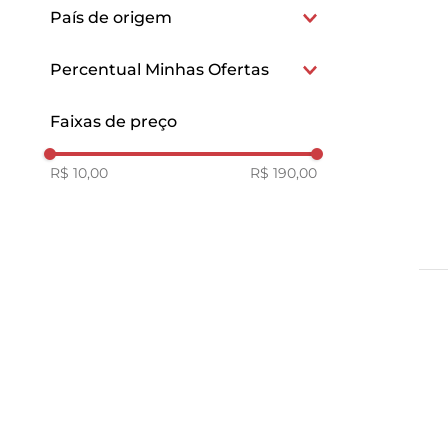
Vegano
Shampoo & Condicionador
Desodorantes e Talcos
País de origem
INOAR
Pack
Japoneses
SEDA
Percentual Minhas Ofertas
Itens Extras
HASKELL
15
Faixas de preço
BRAE STAGES
HUGGIES
R$ 10,00
R$ 190,00
LOLA COSMETICS
LOREAL PARIS
LOREAL
BED HEAD
DOWNY
HEAD & SHOULDERS
JOHNSON
KERASYS