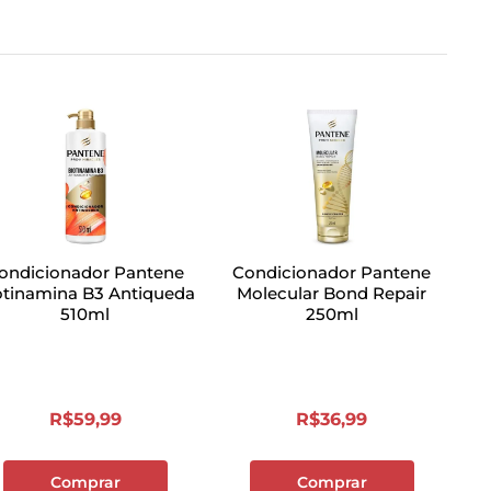
ondicionador Pantene
Condicionador Pantene
otinamina B3 Antiqueda
Molecular Bond Repair
510ml
250ml
R$
59
,
99
R$
36
,
99
Comprar
Comprar