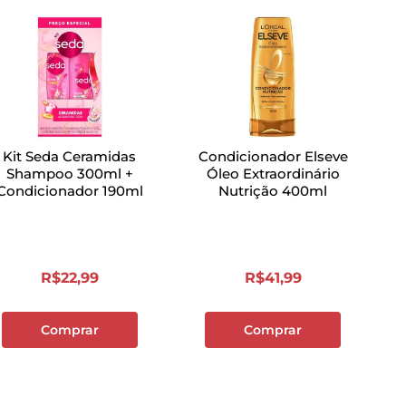
Kit Seda Ceramidas
Condicionador Elseve
Shampoo 300ml +
Óleo Extraordinário
Condicionador 190ml
Nutrição 400ml
R$
22
,
99
R$
41
,
99
Comprar
Comprar