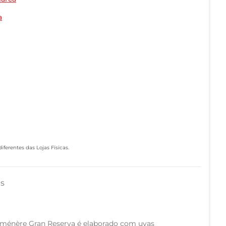
a
ferentes das Lojas Físicas.
as
arménère Gran Reserva é elaborado com uvas