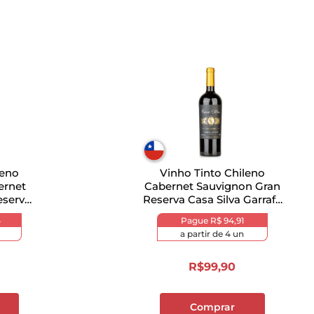
leno
Vinho Tinto Chileno
ernet
Cabernet Sauvignon Gran
eserva
Reserva Casa Silva Garrafa
750ml
4
Pague
R$ 94,91
a partir de
4
un
R$
99
,
90
Comprar