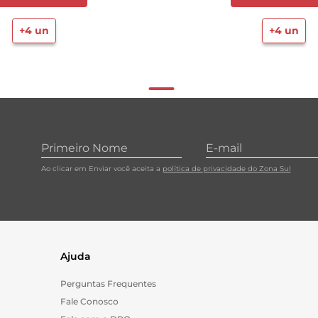
+
4
un
+
4
un
Ao clicar em Enviar você aceita a
política de privacidade do Zona Sul
Ajuda
Perguntas Frequentes
Fale Conosco