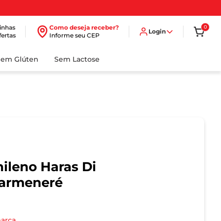
inhas
Como deseja receber?
0
Login
fertas
Informe seu CEP
Sem Glúten
Sem Lactose
hileno Haras Di
Carmeneré
marca