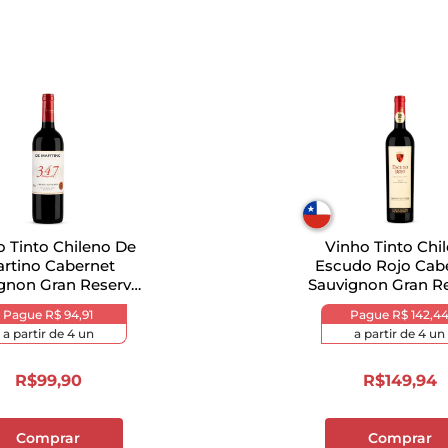
o Tinto Chileno De
Vinho Tinto Chi
rtino Cabernet
Escudo Rojo Cab
gnon Gran Reserva
Sauvignon Gran R
Garrafa 750ml
750ml
Pague
R$ 94,91
Pague
R$ 142,4
a partir de
4
un
a partir de
4
un
R$
99
,
90
R$
149
,
94
Comprar
Comprar