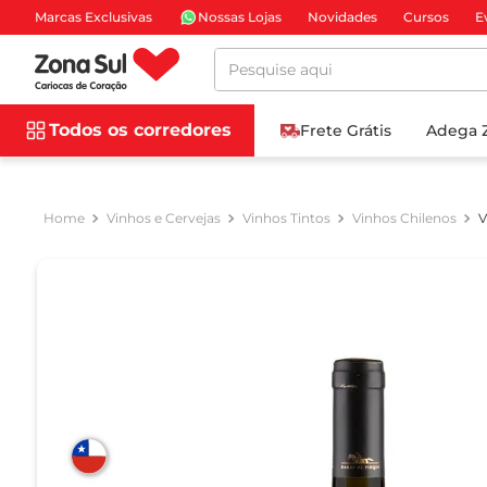
Marcas Exclusivas
Nossas Lojas
Novidades
Cursos
E
Pesquise aqui
Todos os corredores
Frete Grátis
Adega 
Vinhos e Cervejas
Vinhos Tintos
Vinhos Chilenos
V