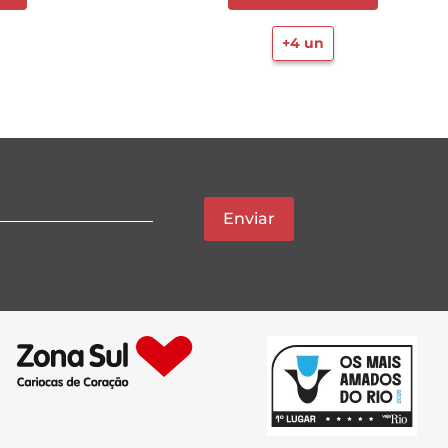
+
4
un
Enviar