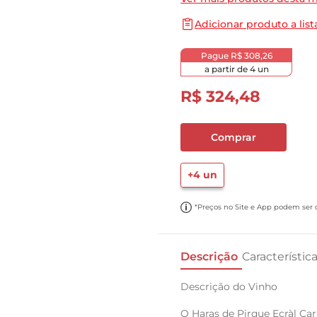
10
º
cebola
Adicionar produto a list
Pague
R$ 308,26
a partir de
4
un
R$
324
,
48
Comprar
+
4
un
*Preços no Site e App podem ser di
Descrição
Característic
Descrição do Vinho
O Haras de Pirque Ecràl C