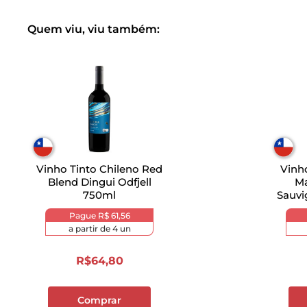
Quem viu, viu também:
Vinho Tinto Chileno Red
Vinh
Blend Dingui Odfjell
Ma
750ml
Sauvi
Pague
R$ 61,56
a partir de
4
un
R$
64
,
80
Comprar