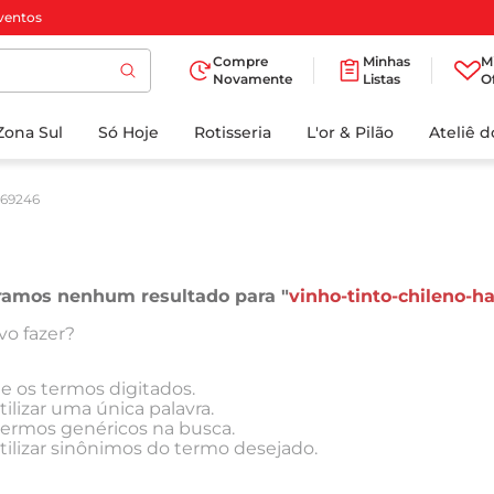
ventos
Compre
Minhas
M
Novamente
Listas
O
TERMOS MAIS
Zona Sul
Só Hoje
BUSCADOS
Rotisseria
L'or & Pilão
Ateliê 
1
º
cafe
169246
2
º
papel higienico
3
º
manteiga
4
º
iogurte
ramos nenhum resultado para "
vinho-tinto-chileno-h
5
º
detergente
vo fazer?
6
º
azeite
ue os termos digitados.
7
º
leite
tilizar uma única palavra.
 termos genéricos na busca.
8
º
biscoito
tilizar sinônimos do termo desejado.
9
º
chocolate