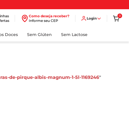
inhas
Como deseja receber?
0
Login
fertas
Informe seu CEP
dos Doces
Sem Glúten
Sem Lactose
aras-de-pirque-albis-magnum-1-5l-1169246
"