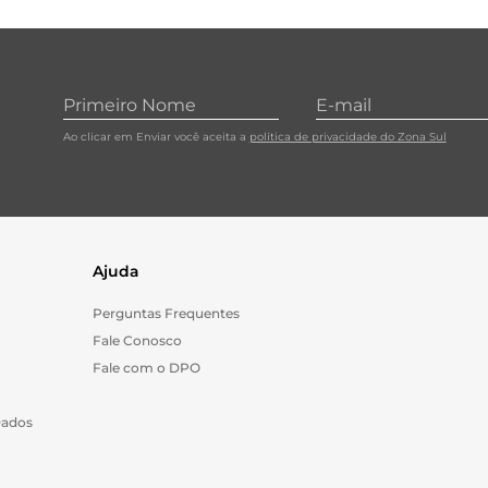
10
º
papel toalha
Ao clicar em Enviar você aceita a
política de privacidade do Zona Sul
Ajuda
Perguntas Frequentes
Fale Conosco
Fale com o DPO
Dados