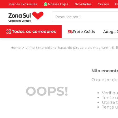
Marcas Exclusivas
Nossas Lojas
Novidades
Cursos
E
Pesquise aqui
Todos os corredores
Frete Grátis
Adega 
vinho-tinto-chileno-haras-de-pirque-albis-magnum-1-5l-1
Não encont
O que eu de
OOPS!
Verifiq
Tente u
Utilize
Tente u