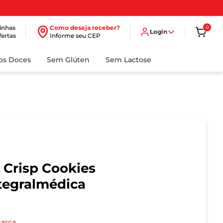
inhas
Como deseja receber?
0
Login
fertas
Informe seu CEP
dos Doces
Sem Glúten
Sem Lactose
 Crisp Cookies
tegralmédica
marca