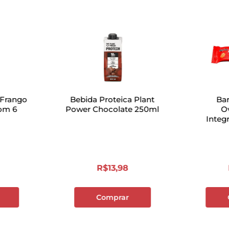
 Frango
Bebida Proteica Plant
Bar
om 6
Power Chocolate 250ml
O
Integ
R$
13
,
98
Comprar