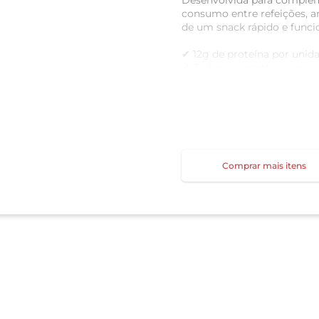
Desenvolvida para complemen
consumo entre refeições, a
de um snack rápido e funcio
✔ 12g de proteína por unid
✔ Textura crocante (crisp) ir
✔ Sabor Cookies and Cream,
✔ Fonte de energia prática p
✔ Auxilia na manutenção e
✔ Marca referência em nutr
Benefícios
Comprar mais itens
Contribui para a inges
Ajuda no desempenho 
Snack nutritivo e sa
Ideal para quem mant
equilibrada