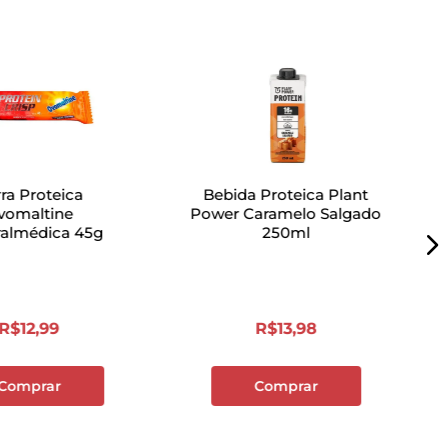
ra Proteica
Bebida Proteica Plant
vomaltine
Power Caramelo Salgado
ralmédica 45g
250ml
R$
12
,
99
R$
13
,
98
Comprar
Comprar