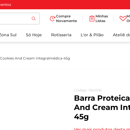
ventos
Compre
Minhas
M
Novamente
Listas
O
TERMOS MAIS
Zona Sul
Só Hoje
BUSCADOS
Rotisseria
L'or & Pilão
Ateliê 
1
º
cafe
2
º
papel higienico
p Cookies And Cream Integralmédica 45g
3
º
iogurte
4
º
manteiga
5
º
azeite
Código
:
1164066
6
º
biscoito
Barra Proteica
7
º
detergente
And Cream In
45g
8
º
leite
9
º
chocolate
Ver mais produtos desta 