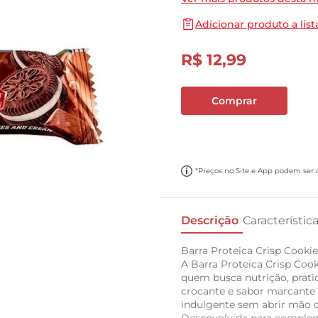
10
º
cebola
Adicionar produto a list
R$
12
,
99
Comprar
*Preços no Site e App podem ser di
Descrição
Característic
Barra Proteica Crisp Cooki
A Barra Proteica Crisp Cook
quem busca nutrição, pratic
crocante e sabor marcante 
indulgente sem abrir mão d