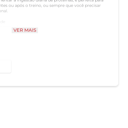
tar a ingestão diária de proteínas, é perfeita para
ntes ou após o treino, ou sempre que você precisar
nal.
ade
resistível
VER MAIS
 equilibrado e agradável
ara o dia a dia
 recuperação muscular
ição esportiva
tão proteica diária
e na recuperação pós-treino
boroso para qualquer momento
ém uma rotina ativa ou busca alimentação