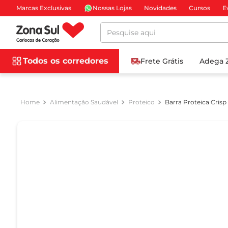
Marcas Exclusivas
Nossas Lojas
Novidades
Cursos
E
Pesquise aqui
Todos os corredores
Frete Grátis
Adega 
Alimentação Saudável
Proteico
Barra Proteica Cris