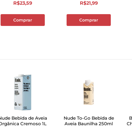
R$
23
,
59
R$
21
,
99
Comprar
Comprar
Nude Bebida de Aveia
Nude To-Go Bebida de
B
Orgânica Cremoso 1L
Aveia Baunilha 250ml
Ch