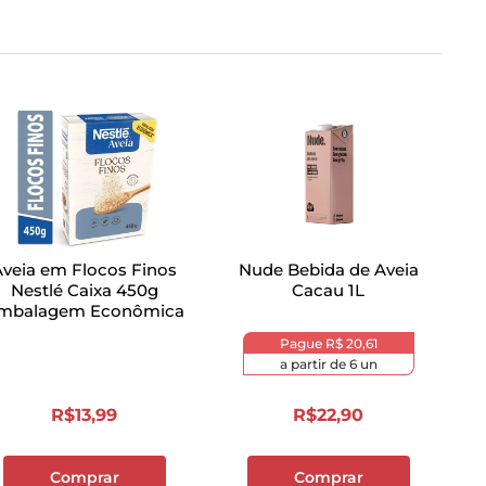
Aveia em Flocos Finos
Nude Bebida de Aveia
Nestlé Caixa 450g
Cacau 1L
mbalagem Econômica
Pague
R$ 20,61
a partir de
6
un
R$
13
,
99
R$
22
,
90
Comprar
Comprar