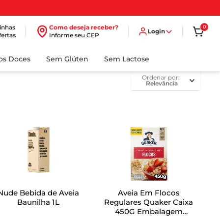
inhas
Como deseja receber?
0
Login
fertas
Informe seu CEP
dos Doces
Sem Glúten
Sem Lactose
ordenar por
Relevância
Nude Bebida de Aveia
Aveia Em Flocos
Baunilha 1L
Regulares Quaker Caixa
450G Embalagem