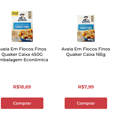
Aveia Em Flocos Finos
Aveia Em Flocos Finos
Quaker Caixa 450G
Quaker Caixa 165g
mbalagem Econômica
R$
18
,
69
R$
7
,
99
Comprar
Comprar