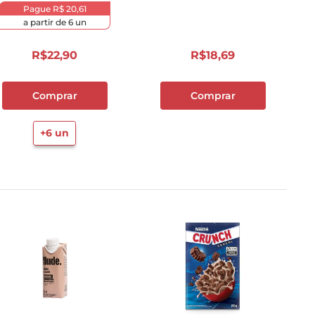
Econômica
Pague
R$ 20,61
a partir de
6
un
R$
22
,
90
R$
18
,
69
Comprar
Comprar
+
6
un