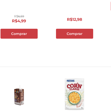
10
º
cebola
R$
6
,
59
R$
12
,
98
R$
4
,
99
Comprar
Comprar