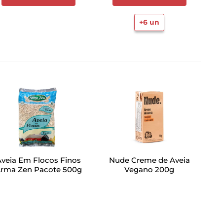
+
6
un
Aveia Em Flocos Finos
Nude Creme de Aveia
rma Zen Pacote 500g
Vegano 200g