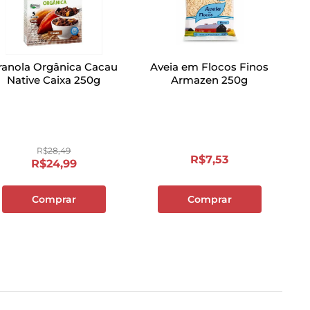
ranola Orgânica Cacau
Aveia em Flocos Finos
Native Caixa 250g
Armazen 250g
R$
28
,
49
R$
7
,
53
R$
24
,
99
Comprar
Comprar