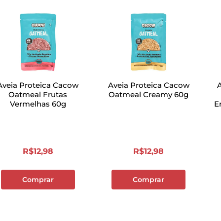
Aveia Proteica Cacow
Aveia Proteica Cacow
Oatmeal Frutas
Oatmeal Creamy 60g
Vermelhas 60g
E
R$
12
,
98
R$
12
,
98
Comprar
Comprar