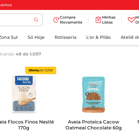
ventos
Compre
Minhas
M
Novamente
Listas
O
TERMOS MAIS
Zona Sul
Só Hoje
BUSCADOS
Rotisseria
L'or & Pilão
Ateliê 
1
º
cafe
trando
48 de 1.097
2
º
papel higienico
3
º
iogurte
Oferta
até
12/08
4
º
manteiga
5
º
azeite
6
º
biscoito
7
º
detergente
eia Flocos Finos Nestlé
Aveia Proteica Cacow
8
º
leite
170g
Oatmeal Chocolate 60g
9
º
chocolate