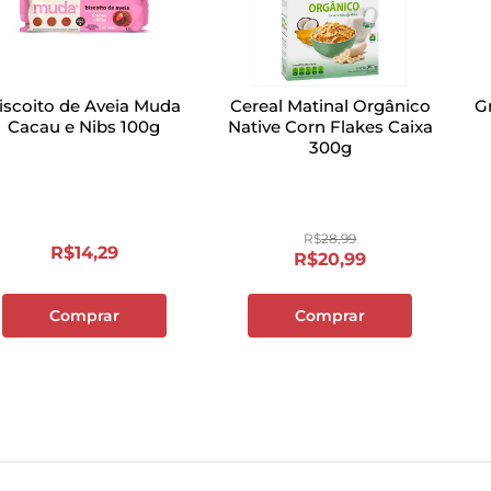
iscoito de Aveia Muda
Cereal Matinal Orgânico
G
Cacau e Nibs 100g
Native Corn Flakes Caixa
300g
R$
28
,
99
R$
14
,
29
R$
20
,
99
Comprar
Comprar