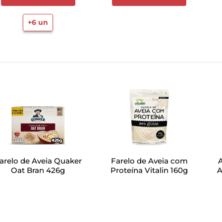
+
6
un
arelo de Aveia Quaker
Farelo de Aveia com
Oat Bran 426g
Proteína Vitalin 160g
A