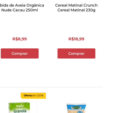
bida de Aveia Orgânica
Cereal Matinal Crunch
Nude Cacau 250ml
Cereal Matinal 230g
R$
8
,
99
R$
18
,
99
Comprar
Comprar
Oferta
até
12/08