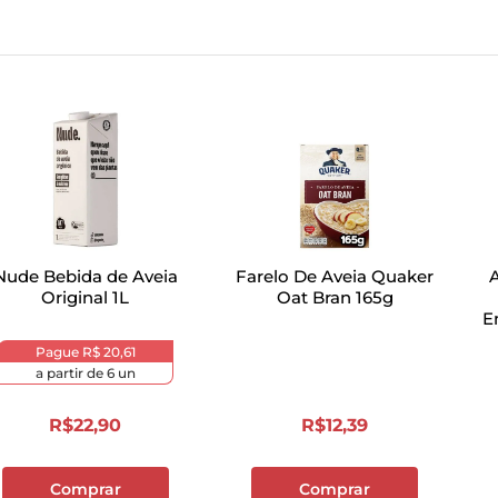
Nude Bebida de Aveia
Farelo De Aveia Quaker
Original 1L
Oat Bran 165g
E
Pague
R$ 20,61
a partir de
6
un
R$
22
,
90
R$
12
,
39
Comprar
Comprar