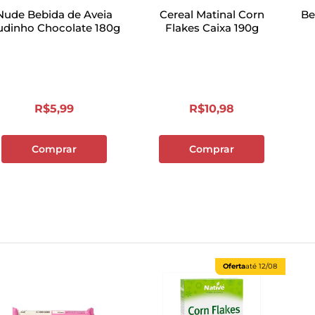
Nude Bebida de Aveia
Cereal Matinal Corn
Be
dinho Chocolate 180g
Flakes Caixa 190g
R$
5
,
99
R$
10
,
98
Comprar
Comprar
Oferta
até
12/08