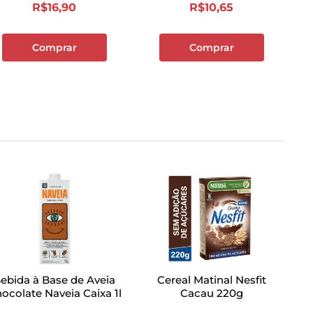
R$
16
,
90
R$
10
,
65
Comprar
Comprar
ebida à Base de Aveia
Cereal Matinal Nesfit
ocolate Naveia Caixa 1l
Cacau 220g