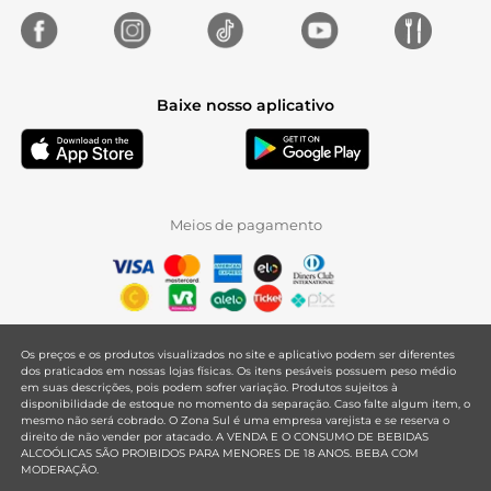
Baixe nosso aplicativo
Meios de pagamento
Os preços e os produtos visualizados no site e aplicativo podem ser diferentes
dos praticados em nossas lojas físicas. Os itens pesáveis possuem peso médio
em suas descrições, pois podem sofrer variação. Produtos sujeitos à
disponibilidade de estoque no momento da separação. Caso falte algum item, o
mesmo não será cobrado. O Zona Sul é uma empresa varejista e se reserva o
direito de não vender por atacado. A VENDA E O CONSUMO DE BEBIDAS
ALCOÓLICAS SÃO PROIBIDOS PARA MENORES DE 18 ANOS. BEBA COM
MODERAÇÃO.