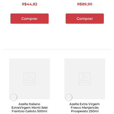
R$
44
,
82
R$
89
,
90
Comprar
Comprar
Azeite Italiano
Azeite Extra Virgem
ExtraVirgem Monti Iblei
Fresco Manjericão
Frantoio Galioto 500ml
Prosperato 250ml