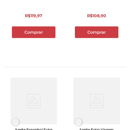
R$
119
,
97
R$
108
,
90
Comprar
Comprar
Azeite Espanhol Extra
Azeite Extra Virgem