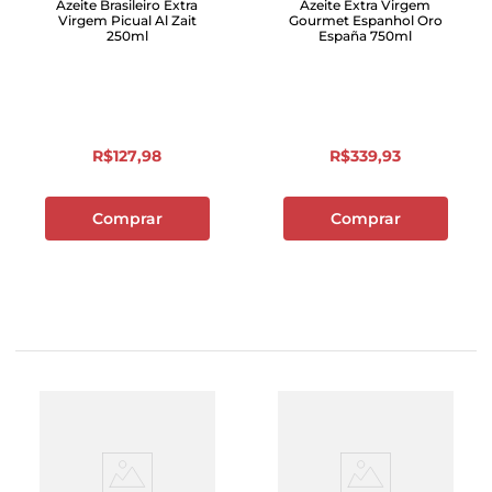
Azeite Brasileiro Extra
Azeite Extra Virgem
Virgem Picual Al Zait
Gourmet Espanhol Oro
250ml
España 750ml
R$
127
,
98
R$
339
,
93
Comprar
Comprar