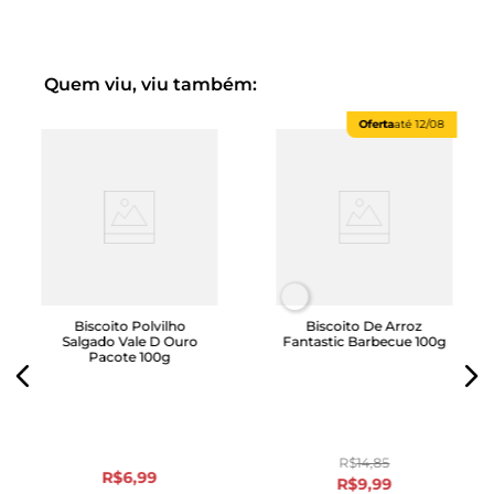
Quem viu, viu também:
Oferta
até
12/08
Biscoito Polvilho
Biscoito De Arroz
Salgado Vale D Ouro
Fantastic Barbecue 100g
Pacote 100g
R$
14
,
85
R$
6
,
99
R$
9
,
99