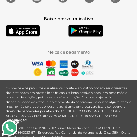
Baixe nosso aplicativo
Meios de pagamento
Os preços e os produtos visualizados no site e aplicativo podem ser diferentes
dos praticados em nossas lojas físicas. Os itens pesáveis possuem peso médio
em suas descrições, pois podem sofrer variação. Produtos sujeitos à
disponibilidade de estoque no momento da separação. Caso falte algum item, o
mesmo não será cobrado. O Zona Sul é uma empresa varejista e se reserva o
direito de não vender por atacado. A VENDA E O CONSUMO DE BEBIDAS
ALCOÓLICAS SÃO PROIBIDOS PARA MENORES DE 18 ANOS. BEBA COM
MODERAÇÃO.
Copyright© Zona Sul 1996 - 2017 Super Mercado Zona Sul S/A F1129 - CNPJ:
33.381.286/0023-67 - Endereço: Rua Comandante Vergueiro da Cruz, 380 - Olaria