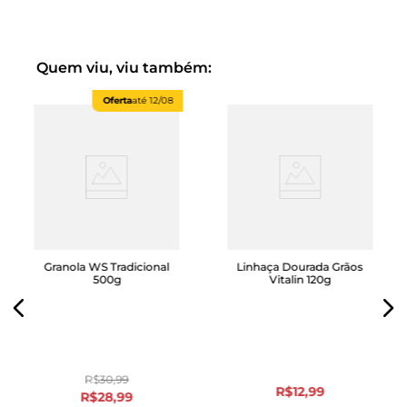
Quem viu, viu também:
Oferta
até
12/08
Granola WS Tradicional
Linhaça Dourada Grãos
500g
Vitalin 120g
R$
30
,
99
R$
12
,
99
R$
28
,
99