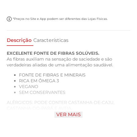
*Preços no Site e App podem ser diferentes das Lojas Físicas.
Descrição
Características
EXCELENTE FONTE DE FIBRAS SOLÚVEIS.
As fibras auxiliam na sensação de saciedade e são
verdadeiras aliadas de uma alimentação saudável.
FONTE DE FIBRAS E MINERAIS
RICA EM ÔMEGA 3
VEGANO
SEM CONSERVANTES
ALÉRGICOS: PODE CONTER CASTANHA-DE-CAJU,
CASTANHA-DO-PARÁ E AVEIA.
Não contém glúten.
VER MAIS
Conservar em local seco, fresco e arejado.