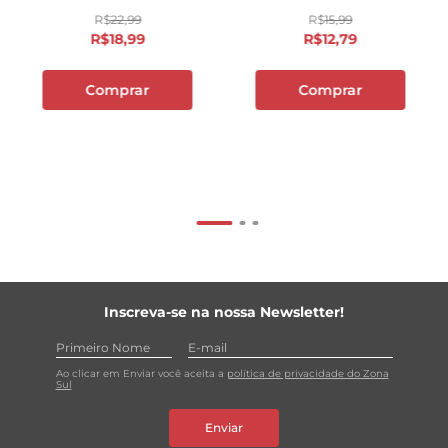
R$
22
,
99
R$
15
,
99
R$
18
,
99
R$
12
,
79
Comprar
Comprar
Inscreva-se na nossa Newsletter!
Ao clicar em Enviar você aceita a
política de privacidade do Zona
Sul
Enviar