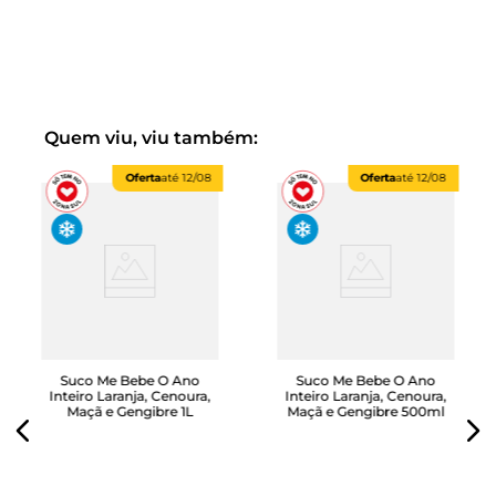
1 Suco Me Bebe No Calor Melancia e Limão 1L
1 Suco Me Bebe na Sombra Abacaxi e Hortelã 1L
1 Suco Me Bebe de Bike Pink Lemonade 1L
1 Suco de Laranja Me Bebe Todo Dia 1L
Reserve já o seu!
Quem viu, viu também:
Oferta
até
12/08
Oferta
até
12/08
Suco Me Bebe O Ano
Suco Me Bebe O Ano
Inteiro Laranja, Cenoura,
Inteiro Laranja, Cenoura,
Maçã e Gengibre 1L
Maçã e Gengibre 500ml