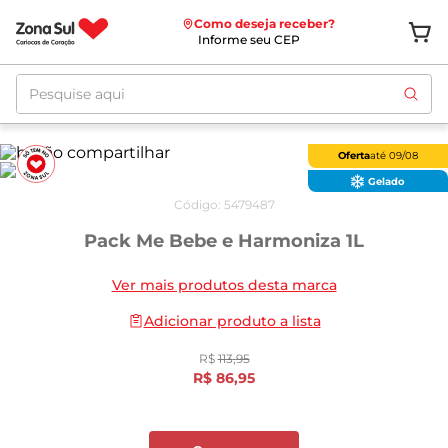
Como deseja receber?
Informe seu CEP
Pesquise aqui
Oferta
até
09/08
Gelado
Código
:
5479487
Pack Me Bebe e Harmoniza 1L
Ver mais produtos desta marca
Adicionar produto a lista
R$
113
,
95
R$
86
,
95