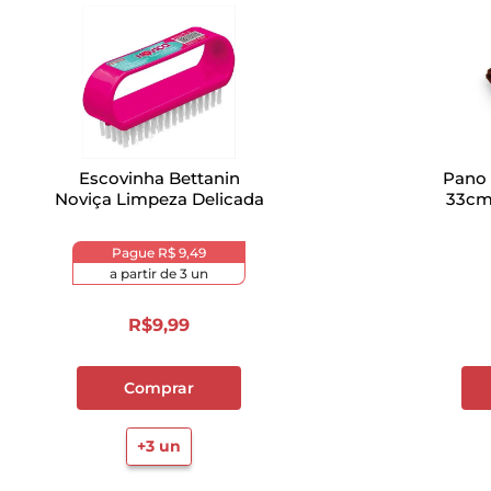
Escovinha Bettanin
Pano 
Noviça Limpeza Delicada
33cm
Pague
R$ 9,49
a partir de
3
un
R$
9
,
99
Comprar
+
3
un