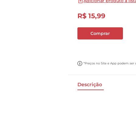
Adicionar produto a list
10
º
papel toalha
R$
15
,
99
Comprar
*Preços no Site e App podem ser di
Descrição