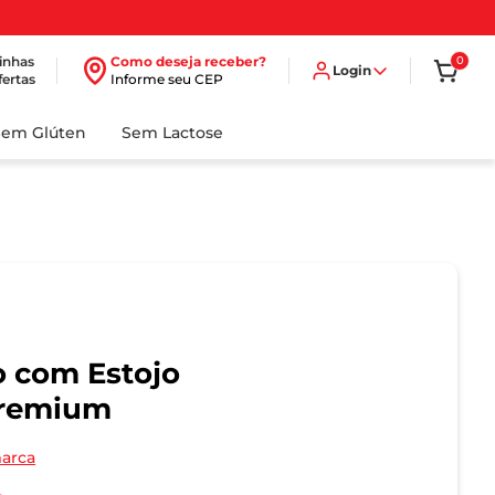
inhas
Como deseja receber?
0
Login
fertas
Informe seu CEP
Sem Glúten
Sem Lactose
o com Estojo
Premium
marca