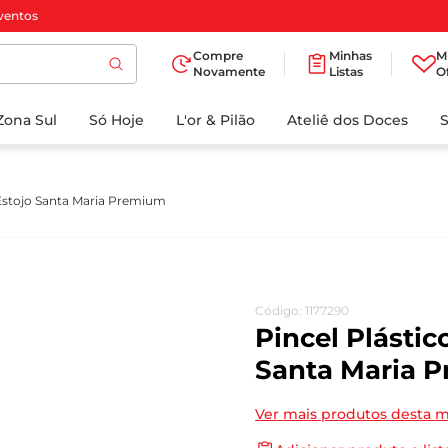
ventos
Compre
Minhas
M
Novamente
Listas
O
TERMOS MAIS
Zona Sul
Só Hoje
BUSCADOS
L'or & Pilão
Ateliê dos Doces
1
º
cafe
2
º
papel higienico
Estojo Santa Maria Premium
3
º
manteiga
4
º
iogurte
5
º
detergente
Código
:
1177290
6
º
azeite
Pincel Plástic
7
º
leite
Santa Maria 
8
º
biscoito
Ver mais produtos desta 
9
º
chocolate