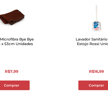
Microfibra Bye Bye
Lavador Sanitári
 x 53cm Unidades
Estojo Rossi Uni
R$
7
,
99
R$
16
,
99
Comprar
Comprar