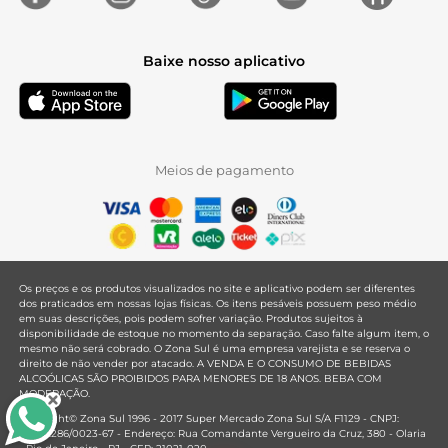
Baixe nosso aplicativo
Meios de pagamento
Os preços e os produtos visualizados no site e aplicativo podem ser diferentes
dos praticados em nossas lojas físicas. Os itens pesáveis possuem peso médio
em suas descrições, pois podem sofrer variação. Produtos sujeitos à
disponibilidade de estoque no momento da separação. Caso falte algum item, o
mesmo não será cobrado. O Zona Sul é uma empresa varejista e se reserva o
direito de não vender por atacado. A VENDA E O CONSUMO DE BEBIDAS
ALCOÓLICAS SÃO PROIBIDOS PARA MENORES DE 18 ANOS. BEBA COM
MODERAÇÃO.
Copyright© Zona Sul 1996 - 2017 Super Mercado Zona Sul S/A F1129 - CNPJ:
33.381.286/0023-67 - Endereço: Rua Comandante Vergueiro da Cruz, 380 - Olaria