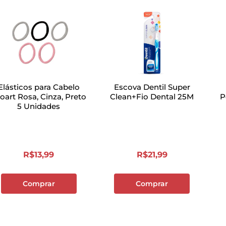
Elásticos para Cabelo
Escova Dentil Super
oart Rosa, Cinza, Preto
Clean+Fio Dental 25M
P
5 Unidades
R$
13
,
99
R$
21
,
99
Comprar
Comprar