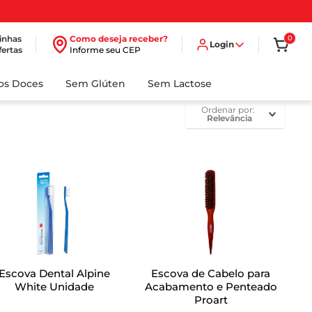
inhas
Como deseja receber?
0
Login
fertas
Informe seu CEP
dos Doces
Sem Glúten
Sem Lactose
ordenar por
Relevância
Escova Dental Alpine
Escova de Cabelo para
White Unidade
Acabamento e Penteado
Proart