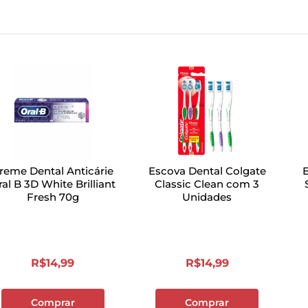
reme Dental Anticárie
Escova Dental Colgate
al B 3D White Brilliant
Classic Clean com 3
Fresh 70g
Unidades
R$
14
,
99
R$
14
,
99
Comprar
Comprar