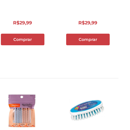
R$
29
,
99
R$
29
,
99
Comprar
Comprar