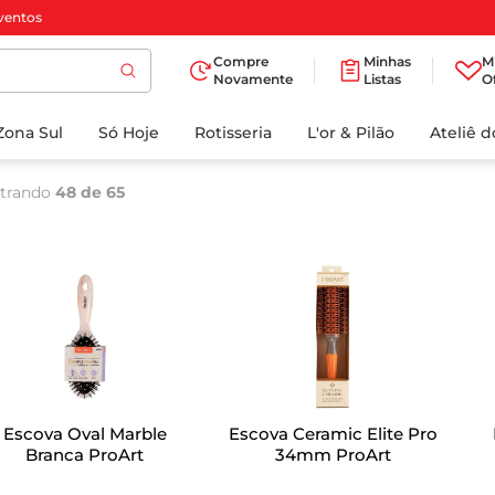
ventos
Compre
Minhas
M
Novamente
Listas
O
TERMOS MAIS
Zona Sul
Só Hoje
BUSCADOS
Rotisseria
L'or & Pilão
Ateliê 
1
º
cafe
trando
48 de 65
2
º
papel higienico
3
º
iogurte
4
º
manteiga
5
º
azeite
6
º
biscoito
7
º
detergente
Escova Oval Marble
Escova Ceramic Elite Pro
8
º
leite
Branca ProArt
34mm ProArt
9
º
chocolate