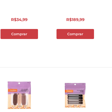
10
º
cebola
R$
34
,
99
R$
189
,
99
Comprar
Comprar