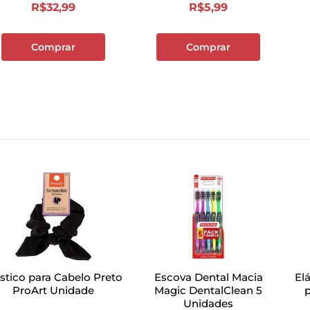
R$
32
,
99
R$
5
,
99
Comprar
Comprar
stico para Cabelo Preto
Escova Dental Macia
El
ProArt Unidade
Magic DentalClean 5
p
Unidades