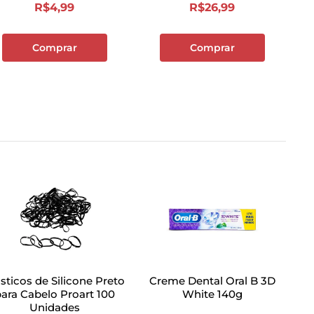
R$
4
,
99
R$
26
,
99
Comprar
Comprar
ásticos de Silicone Preto
Creme Dental Oral B 3D
ara Cabelo Proart 100
White 140g
Unidades