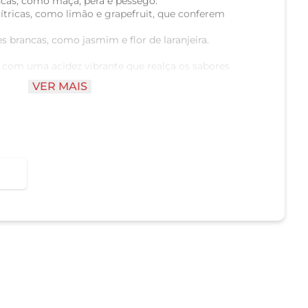
ancas, como maçã, pera e pêssego.
cítricas, como limão e grapefruit, que conferem
res brancas, como jasmim e flor de laranjeira.
, com uma acidez vibrante que realça os sabores
VER MAIS
 com um corpo médio que proporciona uma
po e persistente, com notas frutadas e um leve