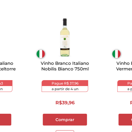
aliano
Vinho Branco Italiano
Vinho 
teltorre
Nobilis Bianco 750ml
Vermen
43
Pague
R$ 37,96
P
n
a partir de
4
un
a 
R$
39
,
96
Comprar