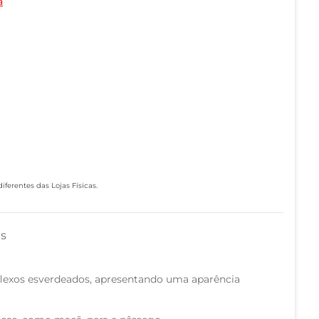
a
ferentes das Lojas Físicas.
as
flexos esverdeados, apresentando uma aparência