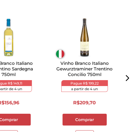
Branco Italiano
Vinho Branco Italiano
tino Sardegna
Gewurztraminer Trentino
750ml
Concilio 750ml
ague
R$ 149,11
Pague
R$ 199,22
partir de
4
un
a partir de
4
un
R$
156
,
96
R$
209
,
70
Comprar
Comprar