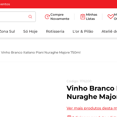
ventos
Compre
Minhas
M
Novamente
Listas
O
TERMOS MAIS
Zona Sul
Só Hoje
BUSCADOS
Rotisseria
L'or & Pilão
Ateliê 
1
º
cafe
2
º
papel higienico
Vinho Branco Italiano Piani Nuraghe Majore 750ml
3
º
iogurte
4
º
manteiga
5
º
azeite
Código
:
1176200
6
º
biscoito
Vinho Branco I
7
º
detergente
Nuraghe Majo
8
º
leite
Ver mais produtos desta 
9
º
chocolate