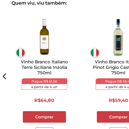
Quem viu, viu também:
Vinho Branco Italiano
Vinho Branco It
Terre Siciliane Inzolia
Pinot Grigio Cas
750ml
750ml
Pague
R$ 61,56
Pague
R$ 56,
a partir de
4
un
a partir de
4
u
R$
64
,
80
R$
59
,
40
Comprar
Comprar