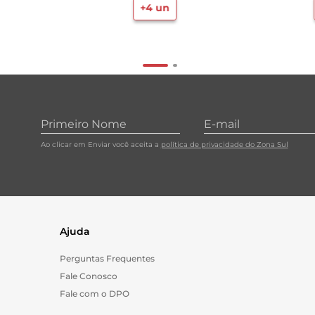
+
4
un
Ao clicar em Enviar você aceita a
política de privacidade do Zona Sul
Ajuda
Perguntas Frequentes
Fale Conosco
Fale com o DPO