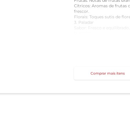
Frutas: Notas de frutas br
Cítricos: Aromas de frutas 
frescor.
Florais: Toques sutis de flo
3. Paladar
Sabor: Fresco e equilibrado
frutados.
Textura: Leve e elegante,
experiência agradável.
Complexidade: Um final lim
toque mineral.
Comprar mais itens