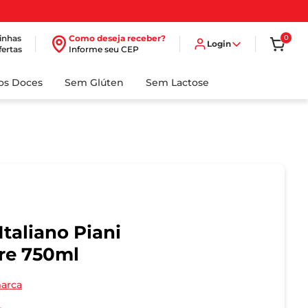
inhas
Como deseja receber?
0
Login
fertas
Informe seu CEP
dos Doces
Sem Glúten
Sem Lactose
taliano Piani
re 750ml
marca