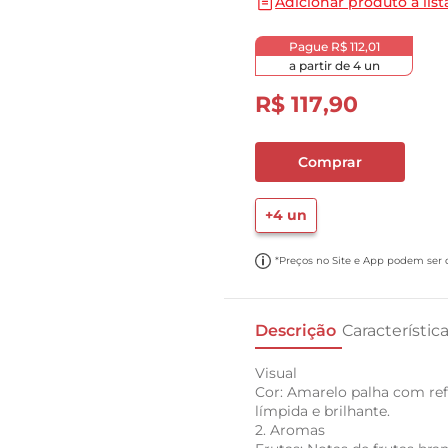
Adicionar produto a list
10
º
cebola
Pague
R$ 112,01
a partir de
4
un
R$
117
,
90
Comprar
+
4
un
*Preços no Site e App podem ser di
Descrição
Característic
Visual
Cor: Amarelo palha com re
límpida e brilhante.
2. Aromas