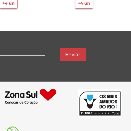
+
4
un
+
4
un
Enviar