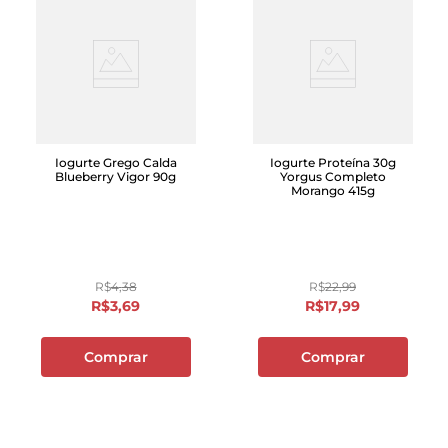
Iogurte Grego Calda
Iogurte Proteína 30g
Blueberry Vigor 90g
Yorgus Completo
Morango 415g
R$
4
,
38
R$
22
,
99
R$
3
,
69
R$
17
,
99
Comprar
Comprar