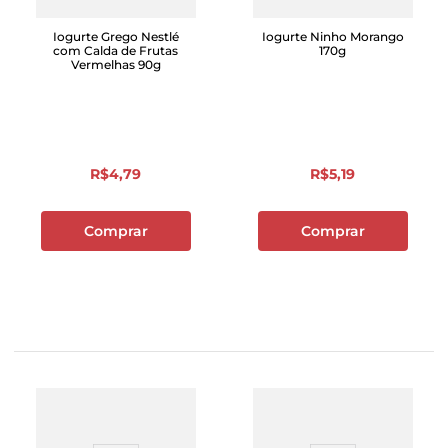
Iogurte Grego Nestlé
Iogurte Ninho Morango
com Calda de Frutas
170g
Vermelhas 90g
R$
4
,
79
R$
5
,
19
Comprar
Comprar