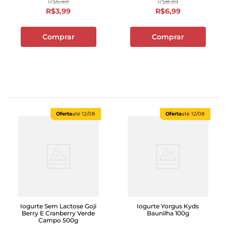
R$
5
,
49
R$
8
,
39
R$
3
,
99
R$
6
,
99
Comprar
Comprar
Oferta
até
12/08
Oferta
até
12/08
Iogurte Sem Lactose Goji
Iogurte Yorgus Kyds
Berry E Cranberry Verde
Baunilha 100g
Campo 500g