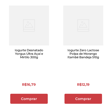
Iogurte Desnatado
Iogurte Zero Lactose
Yorgus Ultra Açaí e
Polpa de Morango
Mirtilo 300g
Itambé Bandeja 510g
R$
16
,
79
R$
12
,
19
Comprar
Comprar