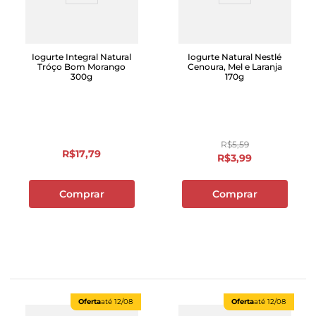
Iogurte Integral Natural
Iogurte Natural Nestlé
Tróço Bom Morango
Cenoura, Mel e Laranja
300g
170g
R$
5
,
59
R$
17
,
79
R$
3
,
99
Comprar
Comprar
Oferta
até
12/08
Oferta
até
12/08