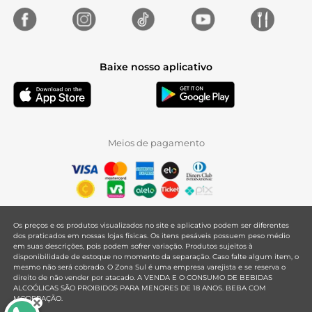
Baixe nosso aplicativo
Meios de pagamento
Os preços e os produtos visualizados no site e aplicativo podem ser diferentes
dos praticados em nossas lojas físicas. Os itens pesáveis possuem peso médio
em suas descrições, pois podem sofrer variação. Produtos sujeitos à
disponibilidade de estoque no momento da separação. Caso falte algum item, o
mesmo não será cobrado. O Zona Sul é uma empresa varejista e se reserva o
direito de não vender por atacado. A VENDA E O CONSUMO DE BEBIDAS
ALCOÓLICAS SÃO PROIBIDOS PARA MENORES DE 18 ANOS. BEBA COM
MODERAÇÃO.