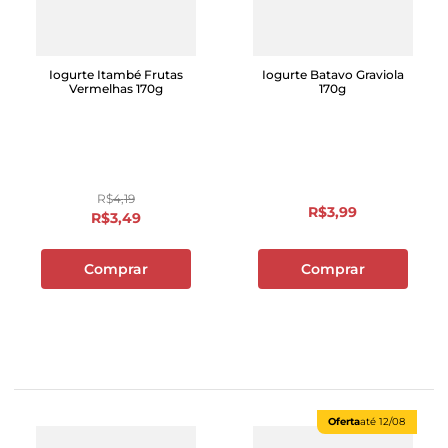
Iogurte Itambé Frutas
Iogurte Batavo Graviola
Vermelhas 170g
170g
R$
4
,
19
R$
3
,
99
R$
3
,
49
Comprar
Comprar
Oferta
até
12/08