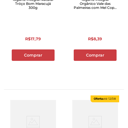
Tróço Bom Maracujá
Orgânico Vale das
300g
Palmeiras com Mel Copo
200 g
R$
17
,
79
R$
8
,
39
Comprar
Comprar
Oferta
até
12/08