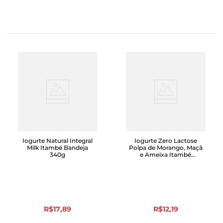
Iogurte Natural Integral
Iogurte Zero Lactose
Milk Itambé Bandeja
Polpa de Morango, Maçã
340g
e Ameixa Itambé
Bandeja 510g
R$
17
,
89
R$
12
,
19