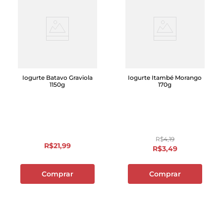
Iogurte Batavo Graviola
Iogurte Itambé Morango
1150g
170g
R$
4
,
19
R$
21
,
99
R$
3
,
49
Comprar
Comprar