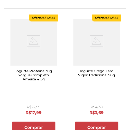
Oferta
até
12/08
Oferta
até
12/08
Iogurte Proteína 30g
Iogurte Grego Zero
Yorgus Completo
Vigor Tradicional 90g
Ameixa 415g
R$
22
,
99
R$
4
,
38
R$
17
,
99
R$
3
,
69
Comprar
Comprar