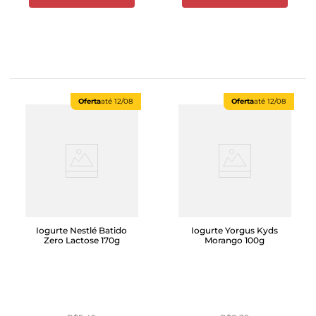
Oferta
até
12/08
Oferta
até
12/08
Iogurte Nestlé Batido
Iogurte Yorgus Kyds
Zero Lactose 170g
Morango 100g