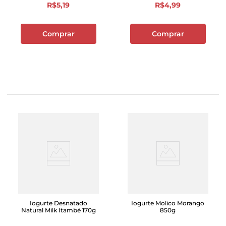
R$
5
,
19
R$
4
,
99
Comprar
Comprar
Iogurte Desnatado
Iogurte Molico Morango
Natural Milk Itambé 170g
850g