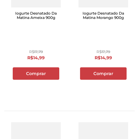
Iogurte Desnatado Da
Iogurte Desnatado Da
Matina Ameixa 900g
Matina Morango 900g
R$
17
,
79
R$
17
,
79
R$
14
,
99
R$
14
,
99
Comprar
Comprar