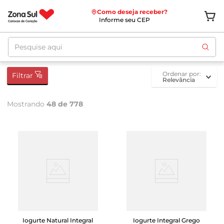
Como deseja receber?
Informe seu CEP
Pesquise aqui
ordenar por
Filtrar
Relevância
Mostrando
48 de 778
Iogurte Natural Integral
Iogurte Integral Grego