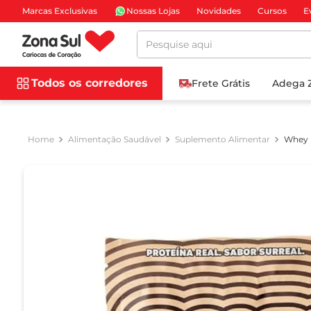
Marcas Exclusivas
Nossas Lojas
Novidades
Cursos
E
Pesquise aqui
Todos os corredores
Frete Grátis
Adega 
Alimentação Saudável
Suplemento Alimentar
Whey P