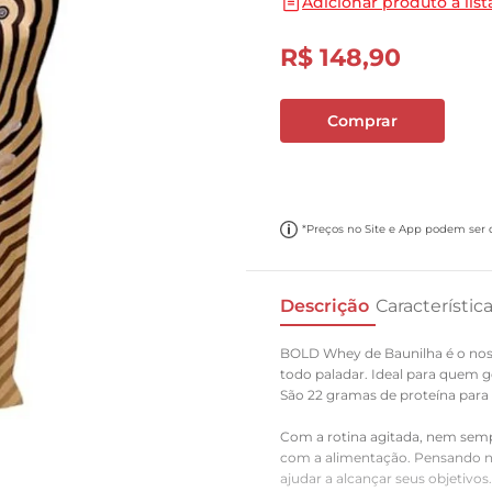
Adicionar produto a list
10
º
carne moida
R$
148
,
90
Comprar
*Preços no Site e App podem ser di
Descrição
Característic
BOLD Whey de Baunilha é o nos
todo paladar. Ideal para quem g
São 22 gramas de proteína para
Com a rotina agitada, nem sempr
com a alimentação. Pensando ni
ajudar a alcançar seus objetivo