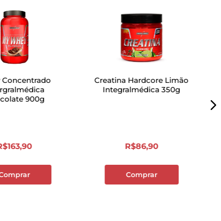
 Concentrado
Creatina Hardcore Limão
ergralmédica
Integralmédica 350g
colate 900g
R$
163
,
90
R$
86
,
90
Comprar
Comprar