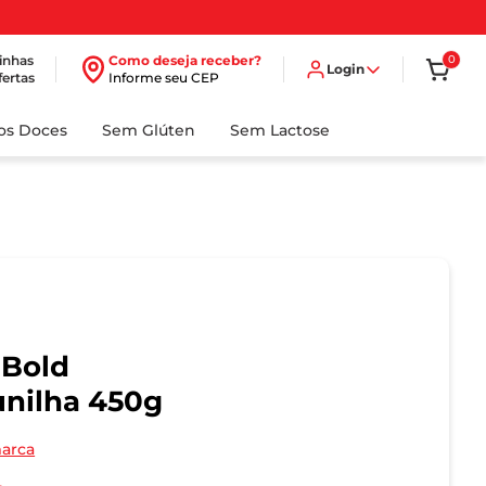
inhas
Como deseja receber?
0
Login
fertas
Informe seu CEP
dos Doces
Sem Glúten
Sem Lactose
 Bold
unilha 450g
marca