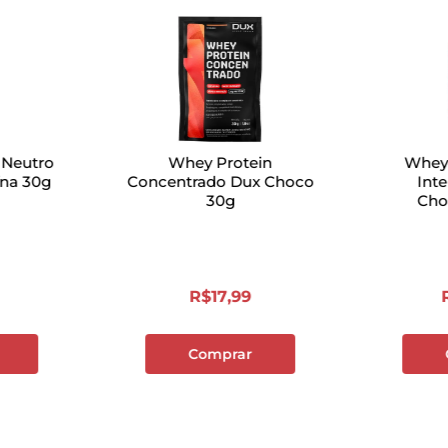
 Neutro
Whey Protein
Whey
ína 30g
Concentrado Dux Choco
Int
30g
Cho
R$
17
,
99
Comprar