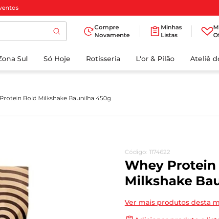
ventos
Compre
Minhas
M
Novamente
Listas
O
TERMOS MAIS
Zona Sul
Só Hoje
BUSCADOS
Rotisseria
L'or & Pilão
Ateliê 
1
º
cafe
2
º
iogurte
rotein Bold Milkshake Baunilha 450g
3
º
papel higienico
4
º
manteiga
5
º
azeite
Código
:
1174622
6
º
detergente
Whey Protein
7
º
leite
Milkshake Ba
8
º
biscoito
Ver mais produtos desta 
9
º
chocolate