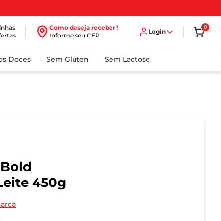
inhas
Como deseja receber?
0
Login
fertas
Informe seu CEP
dos Doces
Sem Glúten
Sem Lactose
 Bold
Leite 450g
marca