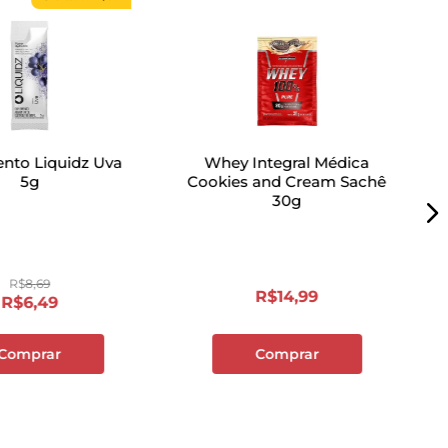
nto Liquidz Uva
Whey Integral Médica
5g
Cookies and Cream Sachê
30g
R$
8
,
69
R$
14
,
99
R$
6
,
49
Comprar
Comprar