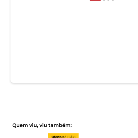
Quem viu, viu também:
Oferta
até
12/08