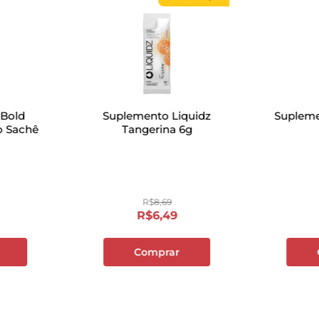
 Bold
Suplemento Liquidz
Supleme
 Sachê
Tangerina 6g
R$
8
,
69
R$
6
,
49
Comprar