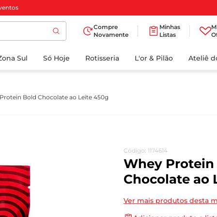
ventos
Compre
Minhas
M
Novamente
Listas
O
TERMOS MAIS
Zona Sul
Só Hoje
BUSCADOS
Rotisseria
L'or & Pilão
Ateliê 
1
º
cafe
2
º
iogurte
rotein Bold Chocolate ao Leite 450g
3
º
papel higienico
4
º
manteiga
5
º
azeite
Código
:
1174614
6
º
detergente
Whey Protein
7
º
leite
Chocolate ao 
8
º
biscoito
Ver mais produtos desta 
9
º
chocolate