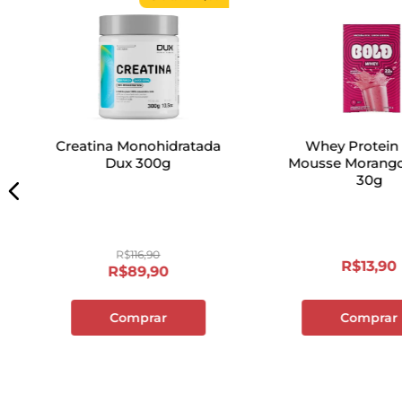
Creatina Monohidratada
Whey Protein
Dux 300g
Mousse Morango
30g
R$
116
,
90
R$
13
,
90
R$
89
,
90
Comprar
Comprar