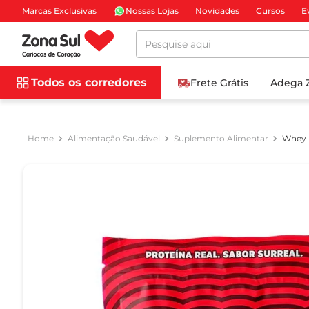
Marcas Exclusivas
Nossas Lojas
Novidades
Cursos
E
Pesquise aqui
Todos os corredores
Frete Grátis
Adega 
Alimentação Saudável
Suplemento Alimentar
Whey P