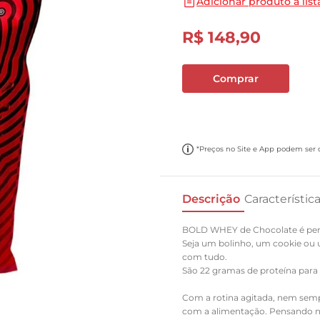
Adicionar produto a list
10
º
carne moida
R$
148
,
90
Comprar
*Preços no Site e App podem ser di
Descrição
Característic
BOLD WHEY de Chocolate é perfe
Seja um bolinho, um cookie ou 
com tudo.
São 22 gramas de proteína para
Com a rotina agitada, nem sempr
com a alimentação. Pensando ni