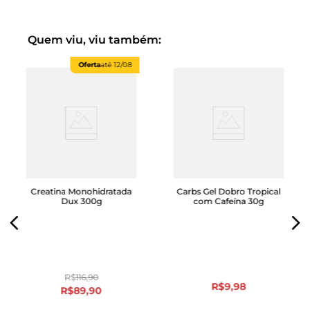
Quem viu, viu também:
Oferta
até
12/08
Creatina Monohidratada
Carbs Gel Dobro Tropical
Dux 300g
com Cafeína 30g
R$
116
,
90
R$
9
,
98
R$
89
,
90