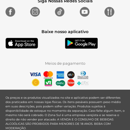
Siga Nossas Redes Sociais
Baixe nosso aplicativo
Meios de pagamento
Os preços e os produtos visualizados no site e aplicativo podem ser diferentes
dos praticados em nossas lojas físicas. Os itens pesáveis possuem peso médio
em suas descrições, pois podem sofrer variação. Produtos sujeitos à
disponibilidade de estoque no momento da separação. Caso falte algum item, o
mesmo não será cobrado. O Zona Sul é uma empresa varejista e se reserva o
direito de não vender por atacado. A VENDA E O CONSUMO DE BEBIDAS
ALCOÓLICAS SÃO PROIBIDOS PARA MENORES DE 18 ANOS. BEBA COM
MODERAÇÃO.