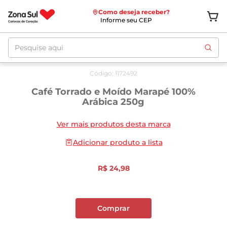
Como deseja receber?
Informe seu CEP
Pesquise aqui
Código
:
1172492
Café Torrado e Moído Marapé 100%
Arábica 250g
Ver mais produtos desta marca
Adicionar produto a lista
R$
24
,
98
Comprar