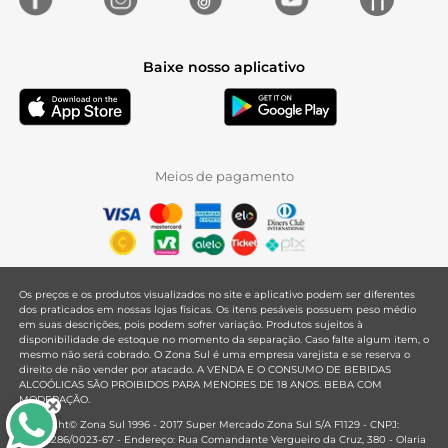
Baixe nosso aplicativo
Meios de pagamento
Os preços e os produtos visualizados no site e aplicativo podem ser diferentes
dos praticados em nossas lojas físicas. Os itens pesáveis possuem peso médio
em suas descrições, pois podem sofrer variação. Produtos sujeitos à
disponibilidade de estoque no momento da separação. Caso falte algum item, o
mesmo não será cobrado. O Zona Sul é uma empresa varejista e se reserva o
direito de não vender por atacado. A VENDA E O CONSUMO DE BEBIDAS
ALCOÓLICAS SÃO PROIBIDOS PARA MENORES DE 18 ANOS. BEBA COM
MODERAÇÃO.
Copyright© Zona Sul 1996 - 2017 Super Mercado Zona Sul S/A F1129 - CNPJ:
33.381.286/0023-67 - Endereço: Rua Comandante Vergueiro da Cruz, 380 - Olaria