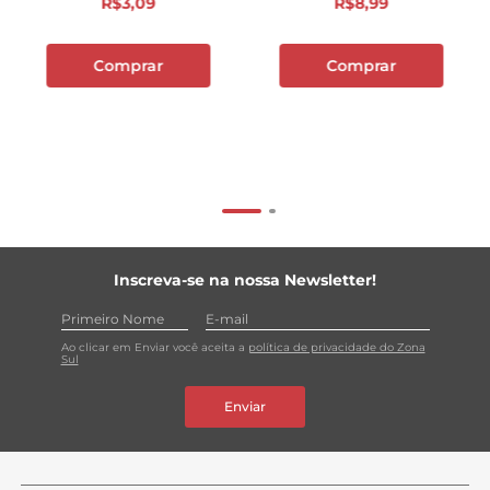
R$
3
,
09
R$
8
,
99
Comprar
Comprar
Inscreva-se na nossa Newsletter!
Ao clicar em Enviar você aceita a
política de privacidade do Zona
Sul
Enviar