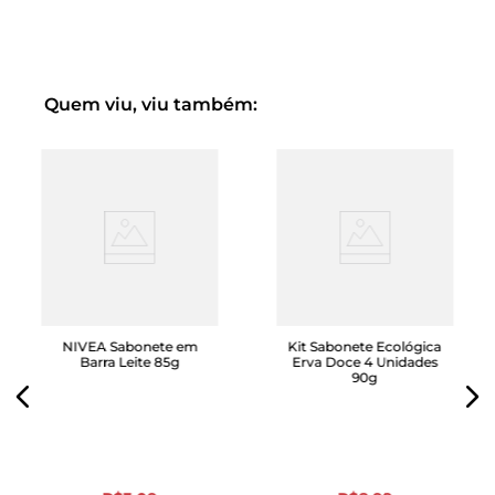
sabonete em barra
Palmolive Naturals Argila Preta e
Óleo de Eucalipto
e deixe que a sua hidratação cuide da
sua pele todos os dias.
Quem viu, viu também:
NIVEA Sabonete em
Kit Sabonete Ecológica
Barra Leite 85g
Erva Doce 4 Unidades
90g