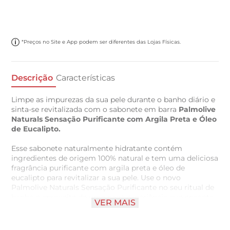
*Preços no Site e App podem ser diferentes das Lojas Físicas.
Descrição
Características
Limpe as impurezas da sua pele durante o banho diário e
sinta-se revitalizada com o sabonete em barra
Palmolive
Naturals Sensação Purificante com Argila Preta e Óleo
de Eucalipto.
Esse sabonete naturalmente hidratante contém
ingredientes de origem 100% natural e tem uma deliciosa
fragrância purificante com argila preta e óleo de
eucalipto para revitalizar a sua pele. Use o novo
Palmolive Naturals Sensação Purificante no seu ritual de
banho e aproveite de uma nova experiência que encanta
VER MAIS
os seus sentidos.
Purifique a sua pele dizendo adeus às impurezas com o