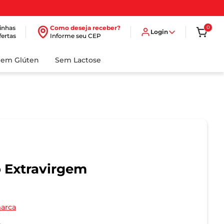
inhas
Como deseja receber?
0
Login
fertas
Informe seu CEP
Sem Glúten
Sem Lactose
o Extravirgem
marca