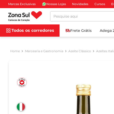
Marcas Exclusivas
Nossas Lojas
Novidades
Cursos
E
Pesquise aqui
Todos os corredores
Frete Grátis
Adega 
Mercearia e Gastronomia
Azeite Clássico
Azeites Ital