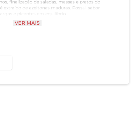
s, finalização de saladas, massas e pratos do
o é extraído de azeitonas maduras. Possui sabor
gas e picantes em equilíbrio.
VER MAIS
rupo de marcas exclusivas Zona Sul, criada e
s cariocas de coração. O planejamento de cada
m a participação dos Experts Zona Sul em todo o
 mesa. E com a linha Due não é diferente!