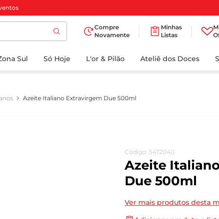
ventos
Compre
Minhas
M
Novamente
Listas
O
TERMOS MAIS
Zona Sul
Só Hoje
BUSCADOS
L'or & Pilão
Ateliê dos Doces
1
º
cafe
2
º
papel higienico
ianos
Azeite Italiano Extravirgem Due 500ml
3
º
iogurte
4
º
manteiga
5
º
detergente
Código
:
5472040
6
º
azeite
Azeite Italian
7
º
biscoito
Due 500ml
8
º
leite
Ver mais produtos desta 
9
º
chocolate