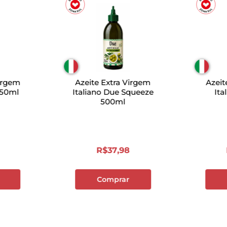
Virgem
Azeite Extra Virgem
Azeit
250ml
Italiano Due Squeeze
Ita
500ml
R$
37
,
98
Comprar