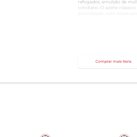
refogados, emulsão de molho
cotidiano. O azeite clássic
amendoado, com notas amar
O azeite Due faz parte da g
pensada com carinho para o
produto exclusivo conta co
processo, até chegar na sua
Comprar mais itens