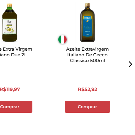
e Extra Virgem
Azeite Extravirgem
liano Due 2L
Italiano De Cecco
Classico 500ml
R$
119
,
97
R$
52
,
92
Comprar
Comprar