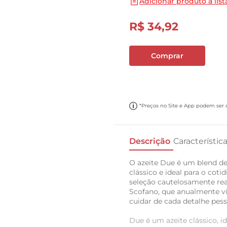
Adicionar produto a list
10
º
cebola
R$
34
,
92
Comprar
*Preços no Site e App podem ser di
Descrição
Característic
O azeite Due é um blend de
clássico e ideal para o co
seleção cautelosamente rea
Scofano, que anualmente via
cuidar de cada detalhe pes
Due é um azeite clássico, id