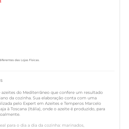
a
ferentes das Lojas Físicas.
as
 azeites do Mediterrâneo que confere um resultado
tidiano da cozinha. Sua elaboração conta com uma
lizada pelo Expert em Azeites e Temperos Marcelo
ja à Toscana (Itália), onde o azeite é produzido, para
soalmente.
eal para o dia a dia da cozinha: marinados,