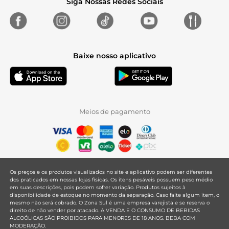
Siga Nossas Redes Sociais
Baixe nosso aplicativo
Meios de pagamento
Os preços e os produtos visualizados no site e aplicativo podem ser diferentes
dos praticados em nossas lojas físicas. Os itens pesáveis possuem peso médio
em suas descrições, pois podem sofrer variação. Produtos sujeitos à
disponibilidade de estoque no momento da separação. Caso falte algum item, o
mesmo não será cobrado. O Zona Sul é uma empresa varejista e se reserva o
direito de não vender por atacado. A VENDA E O CONSUMO DE BEBIDAS
ALCOÓLICAS SÃO PROIBIDOS PARA MENORES DE 18 ANOS. BEBA COM
MODERAÇÃO.