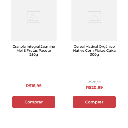
Granola Integral Jasmine
Cereal Matinal Orgânico
Mel E Frutas Pacote
Native Corn Flakes Caixa
250g
300g
R$
28
,
99
R$
18
,
95
R$
20
,
99
Comprar
Comprar