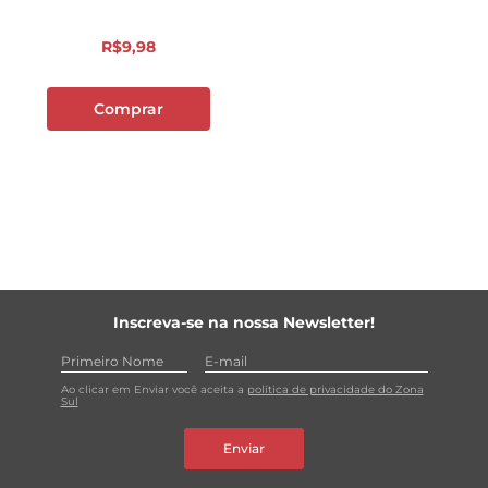
R$
9
,
98
Comprar
Inscreva-se na nossa Newsletter!
Ao clicar em Enviar você aceita a
política de privacidade do Zona
Sul
Enviar