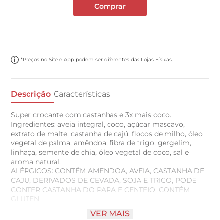
Comprar
*Preços no Site e App podem ser diferentes das Lojas Físicas.
Descrição
Características
Super crocante com castanhas e 3x mais coco.
Ingredientes: aveia integral, coco, açúcar mascavo,
extrato de malte, castanha de cajú, flocos de milho, óleo
vegetal de palma, amêndoa, fibra de trigo, gergelim,
linhaça, semente de chia, óleo vegetal de coco, sal e
aroma natural.
ALÉRGICOS: CONTÉM AMENDOA, AVEIA, CASTANHA DE
CAJU, DERIVADOS DE CEVADA, SOJA E TRIGO, PODE
CONTER CASTANHA DO PARA E CENTEIO. CONTÉM
GLUTEN.
VER MAIS
Vai bem com açaí , salada de frutas, iogurte, bolos.